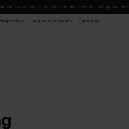
rendre » développer » appliquer
•
Handelskammer Hamburg, Adolphsp
Perspectives
Support et Formation
Entreprise
ng