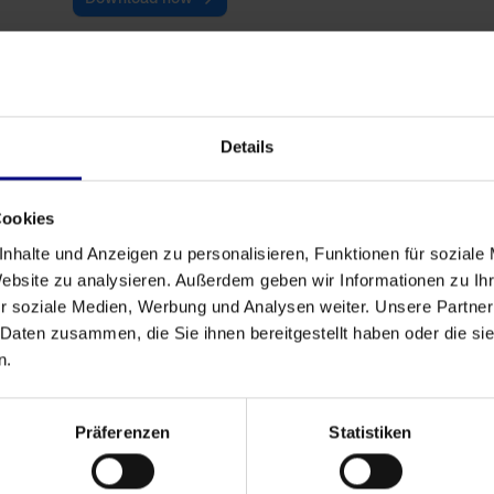
Fiabilité de la livraison
Découvrez les applications du
Details
Process Mining dans le secteur
manufacturier et découvrez comment
il améliore la fiabilité des livraisons,
Cookies
optimise les flux de production et
nhalte und Anzeigen zu personalisieren, Funktionen für soziale
révèle les facteurs de coûts cachés
Website zu analysieren. Außerdem geben wir Informationen zu I
dans l'ensemble de vos opérations de
r soziale Medien, Werbung und Analysen weiter. Unsere Partner
fabrication.
 Daten zusammen, die Sie ihnen bereitgestellt haben oder die s
Download now
n.
Logistique
Präferenzen
Statistiken
Le Process Mining renforce la