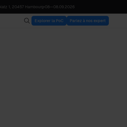
latz 1, 20457 Hambourg
•
08
—
08.09.2026
Explorer la PoC
Parlez à nos expert