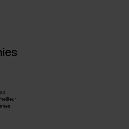
mies
our
meilleur
tèmes