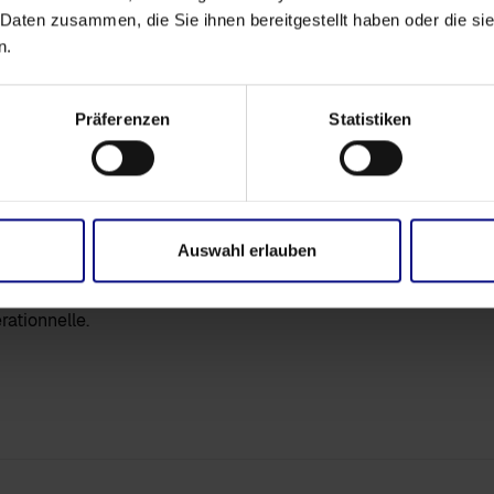
 Daten zusammen, die Sie ihnen bereitgestellt haben oder die s
ciés
n.
yses pertinentes et basées
Präferenzen
Statistiken
lence de pointe
 découvrir comment la
der à identifier les points
nces logistiques de
Auswahl erlauben
ss.Science, profitez de la
e décision basée sur les
rationnelle.