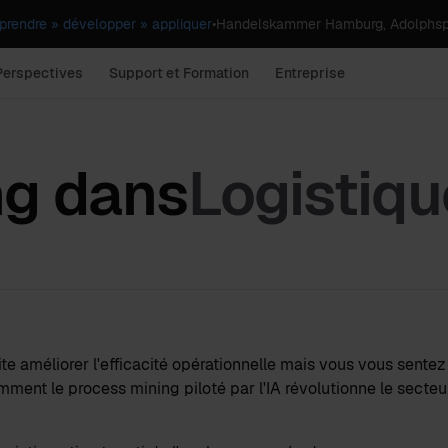
rendre » développer » appliquer
•
Handelskammer Hamburg, Adolphsp
Perspectives
Support et Formation
Entreprise
ng dans
Logistiqu
te améliorer l'efficacité opérationnelle mais vous vous sentez
mment le process mining piloté par l'IA révolutionne le secteu