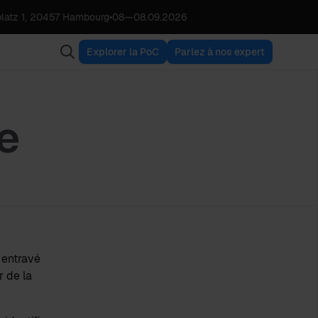
latz 1, 20457 Hambourg
•
08
—
08.09.2026
Explorer la PoC
Parlez à nos expert
e
 entravé
r de la