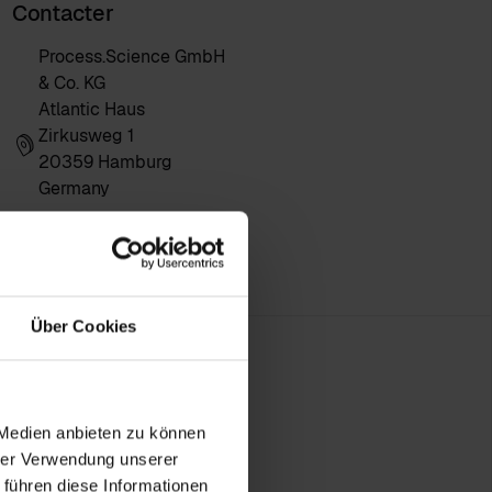
Contacter
Process.Science GmbH
& Co. KG
Atlantic Haus
Zirkusweg 1
20359 Hamburg
Germany
Über Cookies
 Medien anbieten zu können
hrer Verwendung unserer
 führen diese Informationen