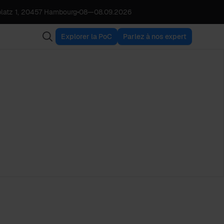
latz 1, 20457 Hambourg
•
08
—
08.09.2026
Explorer la PoC
Parlez à nos expert