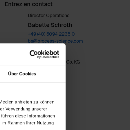
Entrez en contact
Director Operations
Babette Schroth
+49 (40) 6094 2235 0
bs@process-science.com
Contacter
Process.Science GmbH & Co. KG
Atlantic Haus
Über Cookies
Zirkusweg 1
20359 Hamburg
Germany
 Medien anbieten zu können
hrer Verwendung unserer
 führen diese Informationen
ie im Rahmen Ihrer Nutzung