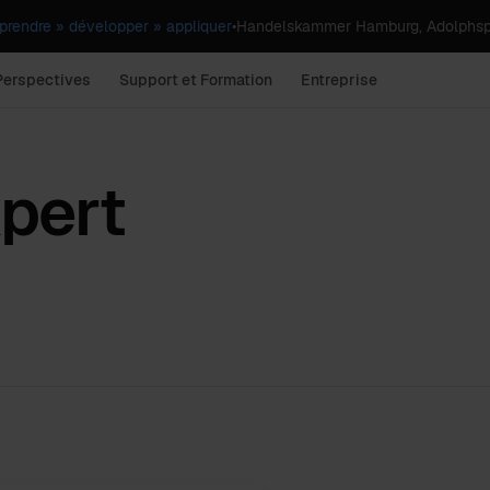
rendre » développer » appliquer
•
Handelskammer Hamburg, Adolphsp
Perspectives
Support et Formation
Entreprise
xpert