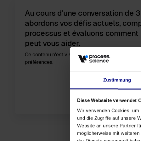
Au cours d'une conversation de 
abordons vos défis actuels, com
processus et évaluons comment 
peut vous aider.
Ce contenu n'est visible que lorsque vous consent
préférences.
Zustimmung
Diese Webseite verwendet 
Wir verwenden Cookies, um I
und die Zugriffe auf unsere 
Website an unsere Partner fü
möglicherweise mit weiteren
der Dienste gesammelt habe