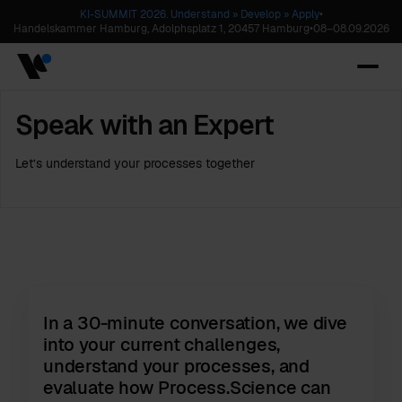
KI-SUMMIT 2026. Understand » Develop » Apply
•
Handelskammer Hamburg, Adolphsplatz 1, 20457 Hamburg
•
08
–
08.09.2026
Speak with an Expert
Let’s understand your processes together
In a 30-minute conversation, we dive
into your current challenges,
understand your processes, and
evaluate how Process.Science can