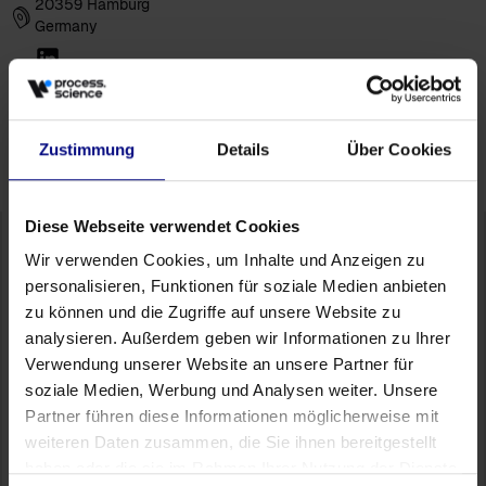
20359 Hamburg
Germany
Zustimmung
Details
Über Cookies
Diese Webseite verwendet Cookies
Wir verwenden Cookies, um Inhalte und Anzeigen zu
personalisieren, Funktionen für soziale Medien anbieten
zu können und die Zugriffe auf unsere Website zu
Contact
analysieren. Außerdem geben wir Informationen zu Ihrer
FAQ
Verwendung unserer Website an unsere Partner für
Academy
soziale Medien, Werbung und Analysen weiter. Unsere
Self Service
Partner führen diese Informationen möglicherweise mit
weiteren Daten zusammen, die Sie ihnen bereitgestellt
Partner Portal
haben oder die sie im Rahmen Ihrer Nutzung der Dienste