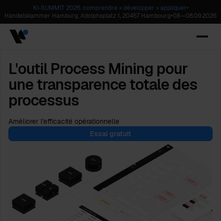
KI-SUMMIT 2026. comprendre » développer » appliquer
•
Handelskammer Hamburg, Adolphsplatz 1, 20457 Hambourg
•
08
—
08.09.2026
L'outil Process Mining pour
une transparence totale des
processus
Améliorer l'efficacité opérationnelle
Essai gratuit