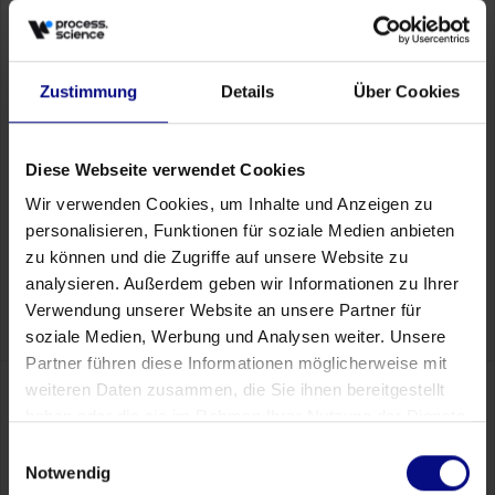
Flexibilität mit Prozesssoftware
In der Cloud oder On-Premise
Unsere Process-Mining-Tools können je nach Ihrer IT-Umgebung
Zustimmung
Details
Über Cookies
und Ihren Vorlieben sowohl vor On-Premise als auch in der
Cloud verwendet werden. In beiden Fällen ist absolute
Datensicherheit jederzeit gewährleistet.
Diese Webseite verwendet Cookies
Wir verwenden Cookies, um Inhalte und Anzeigen zu
Wir bieten Ihnen eine skalierbare Lösung für die
personalisieren, Funktionen für soziale Medien anbieten
Prozessanalyse, die an die Bedürfnisse Ihres
Unternehmens angepasst werden kann. Selbst große
zu können und die Zugriffe auf unsere Website zu
Datenmengen können problemlos verarbeitet werden.
analysieren. Außerdem geben wir Informationen zu Ihrer
Verwendung unserer Website an unsere Partner für
soziale Medien, Werbung und Analysen weiter. Unsere
Partner führen diese Informationen möglicherweise mit
weiteren Daten zusammen, die Sie ihnen bereitgestellt
haben oder die sie im Rahmen Ihrer Nutzung der Dienste
Einfache Einrichtung
gesammelt haben.
Einwilligungsauswahl
Process Improvement mit Tools von
Notwendig
Process.Science