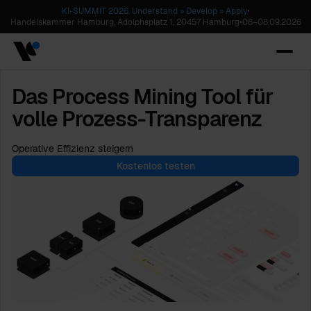
KI-SUMMIT 2026. Understand » Develop » Apply
•
Handelskammer Hamburg, Adolphsplatz 1, 20457 Hamburg
•
08
–
08.09.2026
Das Process Mining Tool für
volle Prozess-Transparenz
Operative Effizienz steigern
Kostenlos testen