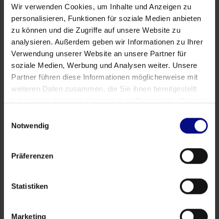
Wir verwenden Cookies, um Inhalte und Anzeigen zu
personalisieren, Funktionen für soziale Medien anbieten
Logistik
zu können und die Zugriffe auf unsere Website zu
Process Mining erhöht die Transparenz in der Logistik
analysieren. Außerdem geben wir Informationen zu Ihrer
und deckt Optimierungs- und
Verwendung unserer Website an unsere Partner für
Automatisierungspotenziale in der Lieferkette auf.
soziale Medien, Werbung und Analysen weiter. Unsere
Download now
Partner führen diese Informationen möglicherweise mit
weiteren Daten zusammen, die Sie ihnen bereitgestellt
haben oder die sie im Rahmen Ihrer Nutzung der Dienste
gesammelt haben.
Einwilligungsauswahl
Notwendig
Finden Sie Ihre größten
Einsparpotenziale
in 30
Präferenzen
Minuten
Lassen Sie uns in einem kurzen, unverbindlichen
Statistiken
Gespräch herausfinden, wo Process.Science in
Ihren spezifischen Systemen den höchsten ROI
liefert
Marketing