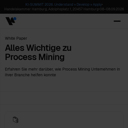
KI-SUMMIT 2026. Understand » Develop » Apply
•
Handelskammer Hamburg, Adolphsplatz 1, 20457 Hamburg
•
08
–
08.09.2026
White Paper
Alles Wichtige zu
Process Mining
Erfahren Sie mehr darüber, wie Process Mining Unternehmen in
Ihrer Branche helfen konnte