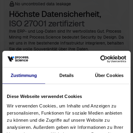
No uncontrolled data leakage
Höchste Datensicherheit,
ISO 27001 zertifiziert
Ihre ERP- und Log-Daten sind Ihr wertvollstes Gut. Process
Mining mit Process.Science bedeutet Security by Design. Da
wir uns in Ihre bestehende Infrastruktur integrieren, behalten
Sie die volle Souveränität über Ihre Daten.
Bereit für den nächsten Schritt?
Lassen
Zustimmung
Details
Über Cookies
Sie uns unverbindlich herausfinden, wie
viel Optimierungspotenzial in Ihren
Systemen steckt
Diese Webseite verwendet Cookies
Mehr als nur KPIs
Wir verwenden Cookies, um Inhalte und Anzeigen zu
Entdecken Sie in einem persönlichen Gespräch, wie
personalisieren, Funktionen für soziale Medien anbieten
Process.Science Engpässe, Nacharbeit und
zu können und die Zugriffe auf unsere Website zu
Prozessabweichungen hinter Ihren Zahlen sichtbar macht.
analysieren. Außerdem geben wir Informationen zu Ihrer