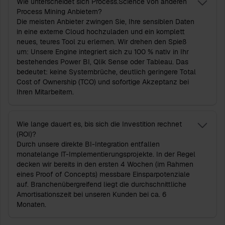
Wie unterscheidet sich Process.Science von anderen
Process Mining Anbietern?
Die meisten Anbieter zwingen Sie, Ihre sensiblen Daten
in eine externe Cloud hochzuladen und ein komplett
neues, teures Tool zu erlernen. Wir drehen den Spieß
um: Unsere Engine integriert sich zu 100 % nativ in Ihr
bestehendes Power BI, Qlik Sense oder Tableau. Das
bedeutet: keine Systembrüche, deutlich geringere Total
Cost of Ownership (TCO) und sofortige Akzeptanz bei
Ihren Mitarbeitern.
Wie lange dauert es, bis sich die Investition rechnet
(ROI)?
Durch unsere direkte BI-Integration entfallen
monatelange IT-Implementierungsprojekte. In der Regel
decken wir bereits in den ersten 4 Wochen (im Rahmen
eines Proof of Concepts) messbare Einsparpotenziale
auf. Branchenübergreifend liegt die durchschnittliche
Amortisationszeit bei unseren Kunden bei ca. 6
Monaten.