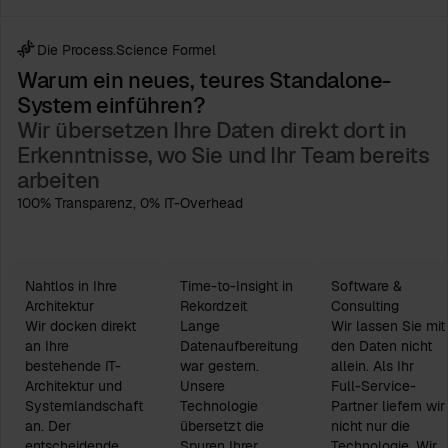
Die Process.Science Formel
Warum ein neues, teures Standalone-
System einführen?
Wir übersetzen Ihre Daten direkt dort in
Erkenntnisse, wo Sie und Ihr Team bereits
arbeiten
100% Transparenz, 0% IT-Overhead
Nahtlos in Ihre
Time-to-Insight in
Software &
Architektur
Rekordzeit
Consulting
Wir docken direkt
Lange
Wir lassen Sie mit
an Ihre
Datenaufbereitung
den Daten nicht
bestehende IT-
war gestern.
allein. Als Ihr
Architektur und
Unsere
Full-Service-
Systemlandschaft
Technologie
Partner liefern wir
an. Der
übersetzt die
nicht nur die
entscheidende
Spuren Ihrer
Technologie. Wir