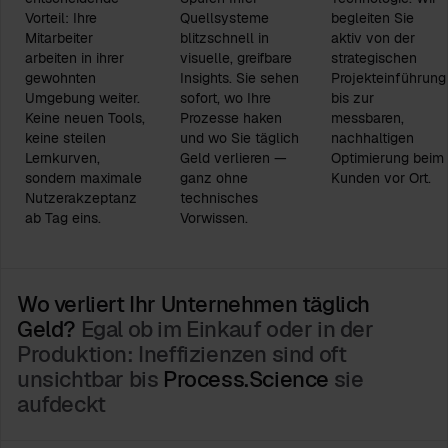
Vorteil: Ihre
Quellsysteme
begleiten Sie
Mitarbeiter
blitzschnell in
aktiv von der
arbeiten in ihrer
visuelle, greifbare
strategischen
gewohnten
Insights. Sie sehen
Projekteinführung
Umgebung weiter.
sofort, wo Ihre
bis zur
Keine neuen Tools,
Prozesse haken
messbaren,
keine steilen
und wo Sie täglich
nachhaltigen
Lernkurven,
Geld verlieren —
Optimierung beim
sondern maximale
ganz ohne
Kunden vor Ort.
Nutzerakzeptanz
technisches
ab Tag eins.
Vorwissen.
Wo verliert Ihr Unternehmen täglich
Geld?
Egal ob im Einkauf oder in der
Produktion: Ineffizienzen sind oft
unsichtbar bis
Process.Science
sie
aufdeckt