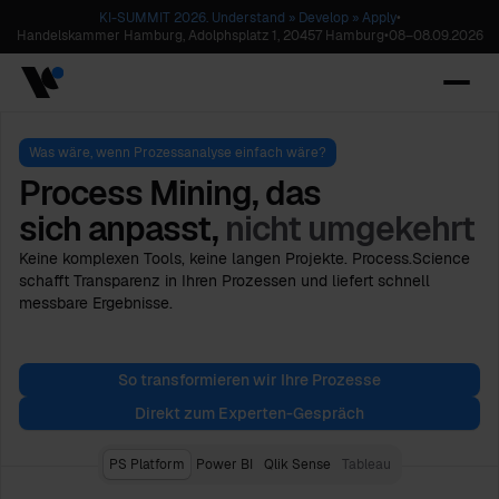
KI-SUMMIT 2026. Understand » Develop » Apply
•
Handelskammer Hamburg, Adolphsplatz 1, 20457 Hamburg
•
08
–
08.09.2026
Was wäre, wenn Prozessanalyse einfach wäre?
Process Mining, das
sich anpasst,
nicht umgekehrt
Keine komplexen Tools, keine langen Projekte. Process.Science
schafft Transparenz in Ihren Prozessen und liefert schnell
messbare Ergebnisse.
So transformieren wir Ihre Prozesse
Direkt zum Experten-Gespräch
PS Platform
Power BI
Qlik Sense
Tableau