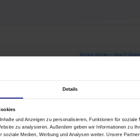
Einfach starten — ohne IT-Over
Was macht
Preparation
Details
Automatisierte Dat
Cookies
Keine tiefgehenden
Schritt-für-Schritt
nhalte und Anzeigen zu personalisieren, Funktionen für soziale
Fokus auf Geschäft
Website zu analysieren. Außerdem geben wir Informationen zu I
Intuitive Benutzero
r soziale Medien, Werbung und Analysen weiter. Unsere Partner