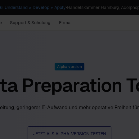
. Understand » Develop » Apply
•
Handelskammer Hamburg, Adolphsp
e
Support & Schulung
Firma
Alpha version
ta Preparation T
reitung, geringerer IT-Aufwand und mehr operative Freiheit fü
JETZT ALS ALPHA-VERSION TESTEN