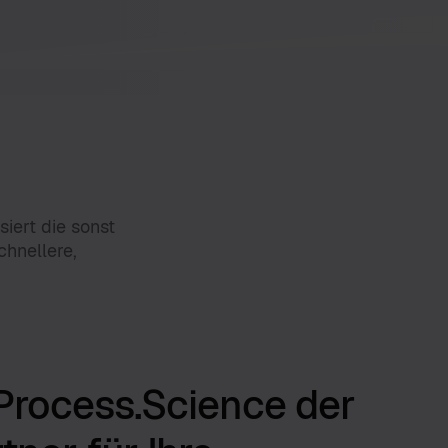
iert die sonst
chnellere,
Process.Science der