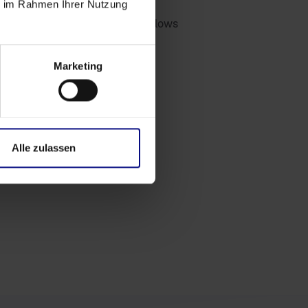
ie im Rahmen Ihrer Nutzung
ung
reduziert manuelle Fehler
n
in bestehende Analyse-Workflows
Marketing
Alle zulassen