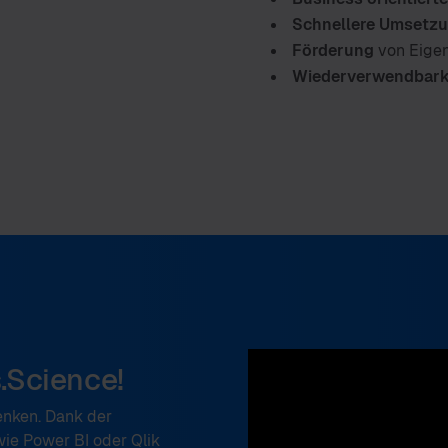
Schnellere Umsetz
Förderung
von Eigen
Wiederverwendbark
s.Science!
denken. Dank der
ie Power BI oder Qlik