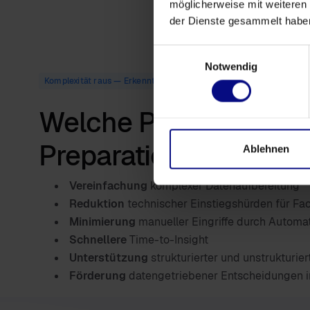
möglicherweise mit weiteren
der Dienste gesammelt habe
Einwilligungsauswahl
Notwendig
Komplexität raus — Erkenntnisse rein
Welche Probleme löst
Preparation Tool?
Ablehnen
Vereinfachung
komplexer Datenaufbereitung
Reduktion
technischer Einstiegshürden für F
Minimierung
manueller Eingriffe durch Automa
Schnellere
Time-to-Insight
Unterstützung
strukturierter und unstrukturie
Förderung
datengetriebener Entscheidungen 