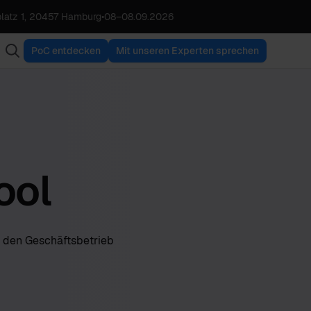
latz 1, 20457 Hamburg
•
08
–
08.09.2026
PoC entdecken
Mit unseren Experten sprechen
ool
r den Geschäftsbetrieb