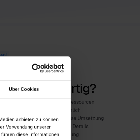
head
 unser Data
 Tool einzigartig?
Über Cookies
enaufbereitung
spart Zeit und Ressourcen
technischen Kenntnisse erforderlich
-Anleitungen
für eine reibungslose Umsetzung
 Medien anbieten zu können
sprozesse
statt auf technische Details
hrer Verwendung unserer
berfläche
für schnelle Einarbeitung
 führen diese Informationen