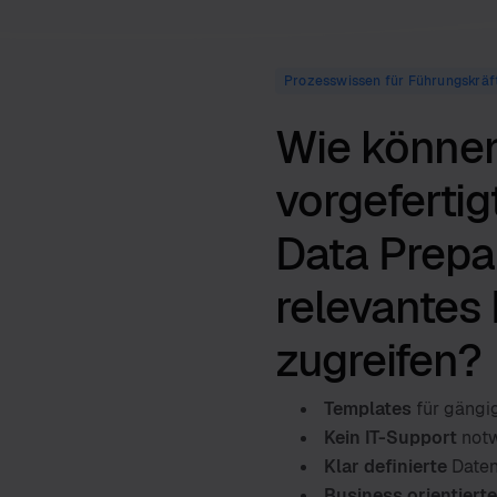
Prozesswissen für Führungskräf
Wie können
vorgeferti
Data Prepar
relevantes
zugreifen?
Templates
für gängi
Kein IT-Support
not
Klar definierte
Daten
Business orientierte