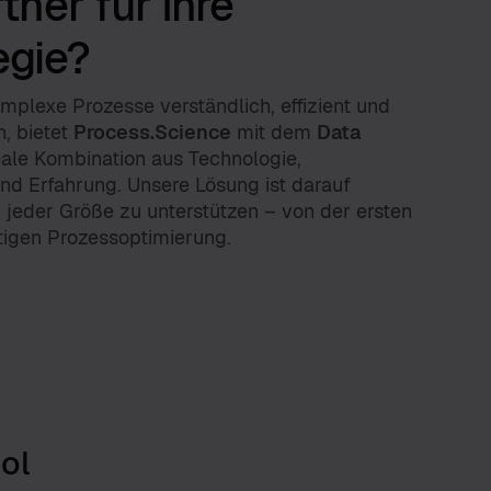
tner für Ihre
egie?
plexe Prozesse verständlich, effizient und
n, bietet
Process.Science
mit dem
Data
eale Kombination aus Technologie,
und Erfahrung. Unsere Lösung ist darauf
jeder Größe zu unterstützen – von der ersten
tigen Prozessoptimierung.
ol