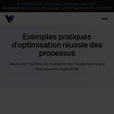
KI-SUMMIT 2026. comprendre » développer » appliquer
•
Handelskammer Hamburg, Adolphsplatz 1, 20457 Hambourg
•
08
—
08.09.2026
Exemples pratiques
d'optimisation réussie des
processus
Découvrez tous les cas d'utilisation du Process Mining que
nous pouvons implémenter