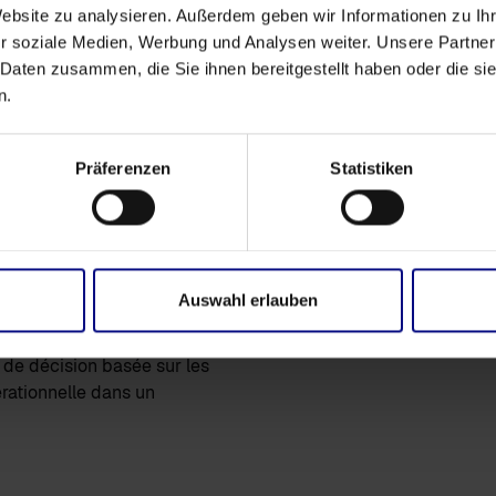
Website zu analysieren. Außerdem geben wir Informationen zu I
r soziale Medien, Werbung und Analysen weiter. Unsere Partner
érations internes et les
 Daten zusammen, die Sie ihnen bereitgestellt haben oder die s
n.
es coûts d'allocation des
yses pertinentes et basées
Präferenzen
Statistiken
n une excellence de pointe
 découvrir comment une
eut vous aider à identifier
Auswahl erlauben
s performances de conseil
ocess.Science, profitez de
e de décision basée sur les
rationnelle dans un