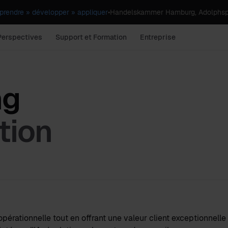
rendre » développer » appliquer
•
Handelskammer Hamburg, Adolphsp
Perspectives
Support et Formation
Entreprise
ng
tion
pérationnelle tout en offrant une valeur client exceptionnelle 