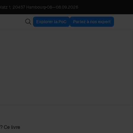
latz 1, 20457 Hambourg
•
08
—
08.09.2026
Explorer la PoC
Parlez à nos expert
? Ce livre