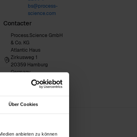
bs@process-
science.com
Contacter
Process.Science GmbH
& Co. KG
Atlantic Haus
Zirkusweg 1
20359 Hamburg
Germany
Über Cookies
 Medien anbieten zu können