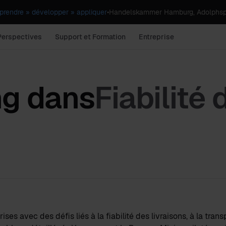
rendre » développer » appliquer
•
Handelskammer Hamburg, Adolphsp
Perspectives
Support et Formation
Entreprise
ng dans
Fiabilité 
es avec des défis liés à la fiabilité des livraisons, à la tran