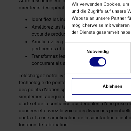
Cette ressource est idéale pour les responsables de l
Wir verwenden Cookies, um I
directeurs des opérations et les directeurs de produc
und die Zugriffe auf unsere 
Website an unsere Partner fü
Identifiez les inefficacités cachées qui affecte
möglicherweise mit weiteren
Améliorez les taux de livraison dans les délai
der Dienste gesammelt habe
cycle de production
Améliorez les performances des fournisseurs 
Einwilligungsauswahl
pertinentes et basées sur les données
Notwendig
Transformez les pratiques de fabrication effi
concurrentiels stratégiques axés sur la fiabilité
Téléchargez notre livre blanc dès aujourd'hui pour
technologie de pointe en matière de Process Mining p
Ablehnen
des points d'action spécifiques qui feront passer la f
simplement adéquate à exceptionnelle. Avec Process.
clarté et de la confiance qui découlent d'une prise d
données et ouvrez la voie à des livraisons ponctuell
coûts et à une amélioration de la satisfaction client
fonction de fabrication.