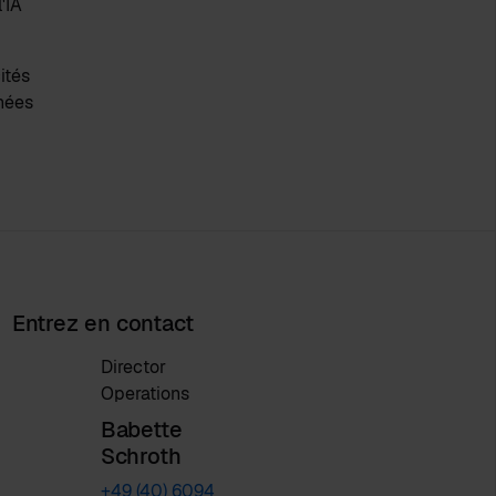
'IA
ités
nnées
Entrez en contact
Director
Operations
Babette
Schroth
+49 (40) 6094