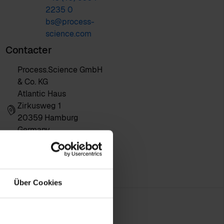
2235 0
bs@process-
science.com
Contacter
Process.Science GmbH
& Co. KG
Atlantic Haus
Zirkusweg 1
20359 Hamburg
Germany
Über Cookies