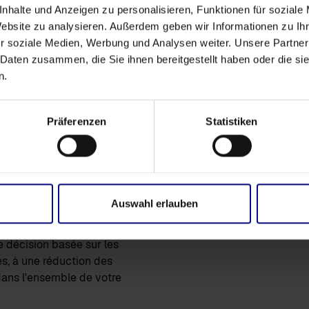
a fabrication, les
nhalte und Anzeigen zu personalisieren, Funktionen für soziale
tion qui souhaitent:
Website zu analysieren. Außerdem geben wir Informationen zu I
r soziale Medien, Werbung und Analysen weiter. Unsere Partner
nt vos délais de livraison
 Daten zusammen, die Sie ihnen bereitgestellt haben oder die s
s en réduisant les temps de
n.
grâce à des analyses
Präferenzen
Statistiken
caces en avantages
 découvrir comment une
eut vous aider à identifier
Auswahl erlauben
iabilité de vos livraisons de
Science, profitez de la
e décision basée sur les
es, à une réduction des
 dans l'ensemble de votre