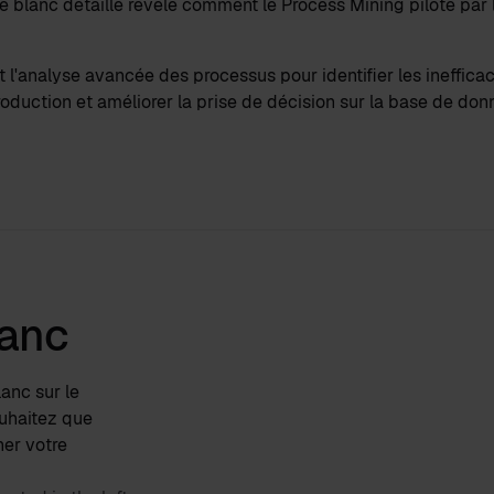
re blanc détaillé révèle comment le Process Mining piloté par l
l'analyse avancée des processus pour identifier les inefficac
production et améliorer la prise de décision sur la base de do
lanc
lanc sur le
ouhaitez que
ner votre