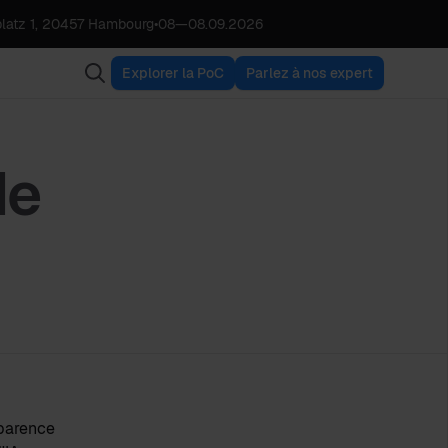
latz 1, 20457 Hambourg
•
08
—
08.09.2026
Explorer la PoC
Parlez à nos expert
de
sparence