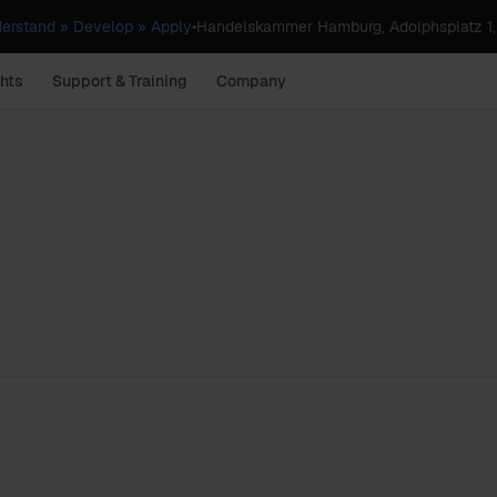
erstand » Develop » Apply
•
Handelskammer Hamburg, Adolphsplatz 1
hts
Support & Training
Company