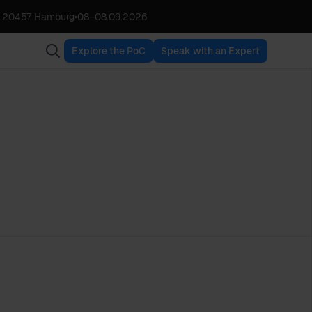
, 20457 Hamburg
•
08
–
08.09.2026
Explore the PoC
Speak with an Expert