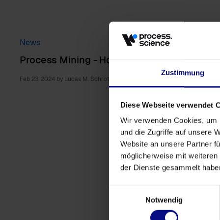
News
Process Mining - How To Video
Zustimmung
Feb 23, 2024
by
Lucas M. Schroth
Diese Webseite verwendet 
Wir verwenden Cookies, um I
und die Zugriffe auf unsere 
Website an unsere Partner fü
möglicherweise mit weiteren
der Dienste gesammelt habe
Einwilligungsauswahl
Notwendig