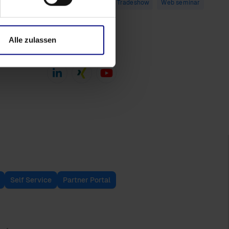
Qlik Sense
SAP
Tradeshow
Web seminar
YouTube
Alle zulassen
Follow Us
Self Service
Partner Portal