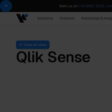
Meet us at
KI-SUMMIT 2026. Und
Solutions
Products
Knowledge & Insig
View all news
Qlik Sense