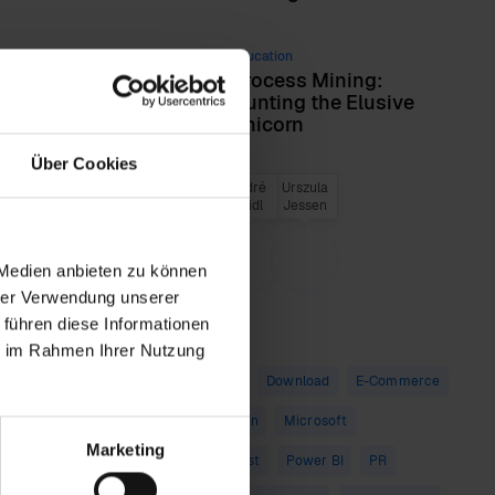
Education
Process Mining:
Hunting the Elusive
Unicorn
Über Cookies
Lucas
M.
Babette
André
Urszula
Authors
Schroth
Schroth
Seidl
Jessen
 Medien anbieten zu können
hrer Verwendung unserer
 führen diese Informationen
Tags
ie im Rahmen Ihrer Nutzung
Advertising
Demo
Download
E-Commerce
Education
Exhibition
Microsoft
Marketing
Partnership
Podcast
Power BI
PR