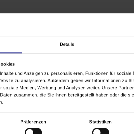
News
process.science awarded as Category
Leader & Front Runner 2023!
Details
Dec 27, 2023
by
André Seidl
Cookies
nhalte und Anzeigen zu personalisieren, Funktionen für soziale
Website zu analysieren. Außerdem geben wir Informationen zu I
r soziale Medien, Werbung und Analysen weiter. Unsere Partner
Next
 Daten zusammen, die Sie ihnen bereitgestellt haben oder die s
n.
Präferenzen
Statistiken