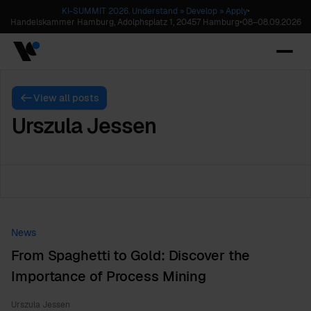
KI-SUMMIT 2026. Understand » Develop » Apply
•
Handelskammer Hamburg, Adolphsplatz 1, 20457 Hamburg
•
08
–
08.09.2026
View all posts
Urszula Jessen
News
From Spaghetti to Gold: Discover the
Importance of Process Mining
Urszula Jessen