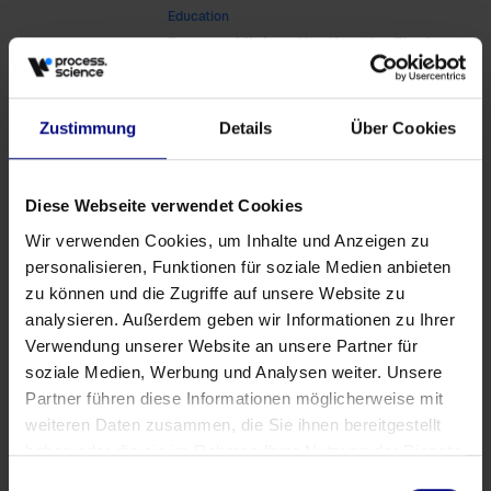
Education
Process Mining: Hunting the Elusive
Unicorn
Zustimmung
Details
Über Cookies
Authors
Diese Webseite verwendet Cookies
Wir verwenden Cookies, um Inhalte und Anzeigen zu
personalisieren, Funktionen für soziale Medien anbieten
Tags
zu können und die Zugriffe auf unsere Website zu
analysieren. Außerdem geben wir Informationen zu Ihrer
Advertising
Demo
Download
E-Commerce
Education
Verwendung unserer Website an unsere Partner für
Exhibition
Microsoft
Partnership
Podcast
Power BI
soziale Medien, Werbung und Analysen weiter. Unsere
Partner führen diese Informationen möglicherweise mit
PR
Qlik Sense
SAP
Tradeshow
Web seminar
weiteren Daten zusammen, die Sie ihnen bereitgestellt
YouTube
haben oder die sie im Rahmen Ihrer Nutzung der Dienste
gesammelt haben.
Einwilligungsauswahl