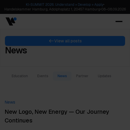
KI-SUMMIT 2026. Understand » Develop » Apply
•
Handelskammer Hamburg, Adolphsplatz 1, 20457 Hamburg
•
08
–
08.09.2026
View all posts
News
Education
Events
News
Partner
Updates
News
New Logo, New Energy — Our Journey
Continues