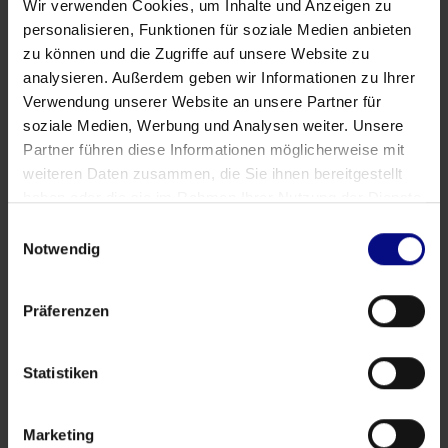
Wir verwenden Cookies, um Inhalte und Anzeigen zu
personalisieren, Funktionen für soziale Medien anbieten
Education
zu können und die Zugriffe auf unsere Website zu
Process Mining: Hunting the Elusive
analysieren. Außerdem geben wir Informationen zu Ihrer
Unicorn
Verwendung unserer Website an unsere Partner für
soziale Medien, Werbung und Analysen weiter. Unsere
Partner führen diese Informationen möglicherweise mit
Authors
weiteren Daten zusammen, die Sie ihnen bereitgestellt
haben oder die sie im Rahmen Ihrer Nutzung der Dienste
gesammelt haben.
Einwilligungsauswahl
Notwendig
Tags
Präferenzen
Advertising
Demo
Download
E-Commerce
Education
Exhibition
Microsoft
Partnership
Podcast
Power BI
Statistiken
PR
Qlik Sense
SAP
Tradeshow
Web seminar
YouTube
Marketing