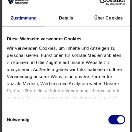
Zustimmung
Details
Über Cookies
Tags
Diese Webseite verwendet Cookies
Advertising
Demo
Download
E-Commerce
Education
Wir verwenden Cookies, um Inhalte und Anzeigen zu
Exhibition
Microsoft
Partnership
Podcast
Power BI
personalisieren, Funktionen für soziale Medien anbieten
zu können und die Zugriffe auf unsere Website zu
PR
Qlik Sense
SAP
Tradeshow
Web seminar
analysieren. Außerdem geben wir Informationen zu Ihrer
YouTube
Verwendung unserer Website an unsere Partner für
soziale Medien, Werbung und Analysen weiter. Unsere
Partner führen diese Informationen möglicherweise mit
Follow Us
weiteren Daten zusammen, die Sie ihnen bereitgestellt
haben oder die sie im Rahmen Ihrer Nutzung der Dienste
gesammelt haben.
Einwilligungsauswahl
Notwendig