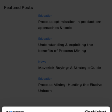
Featured Posts
Education
Process optimisation in production:
approaches & tools
Education
Understanding & exploiting the
benefits of Process Mining
News
Maverick Buying: A Strategic Guide
Education
Process Mining: Hunting the Elusive
Unicorn
Authors