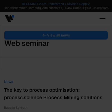
KI-SUMMIT 2026. Understand » Develop » Apply
•
Handelskammer Hamburg, Adolphsplatz 1, 20457 Hamburg
•
08
–
08.09.2026
View all news
Web seminar
News
The key to process optimisation:
process.science Process Mining solutions
Babette Schroth