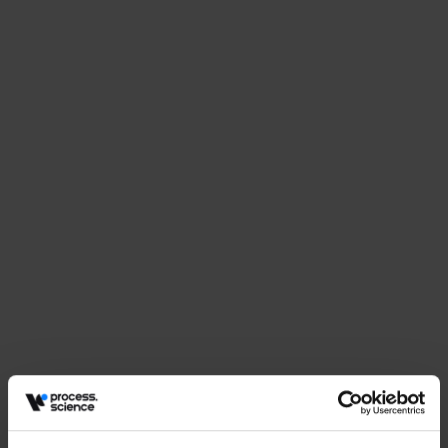
All about Process Management
"All about Process Management" is a networking event initiated by
Messe Stuttgart, bringing together professionals from finance,
automotive, and public administration to discuss process
optimization challenges. The conference fosters cross-industry
exchange on topics ranging from process identification and
documentation to optimization, change management, and
automation. Process.Science will be there to share insights and
connect with industry peers exploring practical approaches to
transforming process management.