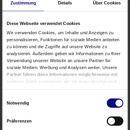
Zustimmung
Details
Über Cookies
Diese Webseite verwendet Cookies
Discover your biggest
Wir verwenden Cookies, um Inhalte und Anzeigen zu
potential savings
in 30
personalisieren, Funktionen für soziale Medien anbieten
minutes
zu können und die Zugriffe auf unsere Website zu
analysieren. Außerdem geben wir Informationen zu Ihrer
Let’s have a brief, no-obligation chat to find out
where Process.Science delivers the highest ROI in
Verwendung unserer Website an unsere Partner für
your specific systems
soziale Medien, Werbung und Analysen weiter. Unsere
Partner führen diese Informationen möglicherweise mit
Schedule your appointment
weiteren Daten zusammen, die Sie ihnen bereitgestellt
haben oder die sie im Rahmen Ihrer Nutzung der Dienste
gesammelt haben.
Einwilligungsauswahl
Notwendig
Präferenzen