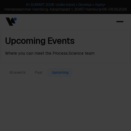
KI-SUMMIT 2026. Understand » Develop » Apply
•
Handelskammer Hamburg, Adolphsplatz 1, 20457 Hamburg
•
08
–
08.09.2026
Upcoming Events
Where you can meet the Process.Science team
All events
Past
Upcoming
08
.
09
–
08.09.2026
Handelskammer Hamburg,
Adolphsplatz 1, 20457 Hamburg
15:00
EG - Börsensaal