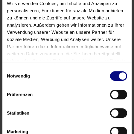
Wir verwenden Cookies, um Inhalte und Anzeigen zu
L'éducation
Process Mining : à la recherche de
personalisieren, Funktionen für soziale Medien anbieten
l'insaisissable licorne
zu können und die Zugriffe auf unsere Website zu
analysieren. Außerdem geben wir Informationen zu Ihrer
Verwendung unserer Website an unsere Partner für
Authors
soziale Medien, Werbung und Analysen weiter. Unsere
Partner führen diese Informationen möglicherweise mit
weiteren Daten zusammen, die Sie ihnen bereitgestellt
haben oder die sie im Rahmen Ihrer Nutzung der Dienste
gesammelt haben.
Einwilligungsauswahl
Tags
Notwendig
Commerce électronique
Démonstration
Exposition
Präferenzen
L'éducation
Microsoft
Partenariat
Podcast
Power BI
PR
Publicité
Qlik Sense
Salon professionnel
SAP
Statistiken
Séminaire en ligne
Télécharger
YouTube
Marketing