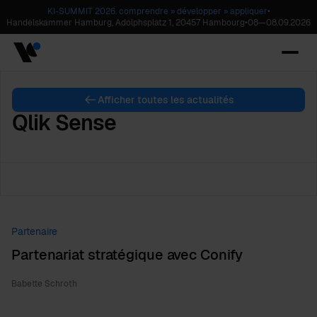
KI-SUMMIT 2026. comprendre » développer » appliquer
•
Handelskammer Hamburg, Adolphsplatz 1, 20457 Hambourg
•
08
—
08.09.2026
Afficher toutes les actualités
Qlik Sense
Partenaire
Partenariat stratégique avec Conify
Babette Schroth