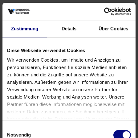
Partenaire
Partenariat stratégique: Process.Science &
Innflow AG
Zustimmung
Details
Über Cookies
May 21, 2026
by
Babette Schroth
Diese Webseite verwendet Cookies
Wir verwenden Cookies, um Inhalte und Anzeigen zu
personalisieren, Funktionen für soziale Medien anbieten
zu können und die Zugriffe auf unsere Website zu
analysieren. Außerdem geben wir Informationen zu Ihrer
Verwendung unserer Website an unsere Partner für
soziale Medien, Werbung und Analysen weiter. Unsere
Partner führen diese Informationen möglicherweise mit
weiteren Daten zusammen, die Sie ihnen bereitgestellt
haben oder die sie im Rahmen Ihrer Nutzung der Dienste
gesammelt haben.
Einwilligungsauswahl
Notwendig