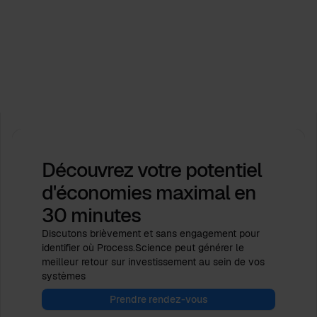
Evénements
Process.Science soutient les Journées de
l'industrie de l'ICPM 2026. Ensemble, façonnons
l'avenir!
Feb 16, 2026
by
Babette Schroth
Découvrez votre potentiel
d'économies maximal
en
30 minutes
Discutons brièvement et sans engagement pour
identifier où Process.Science peut générer le
meilleur retour sur investissement au sein de vos
systèmes
Prendre rendez-vous