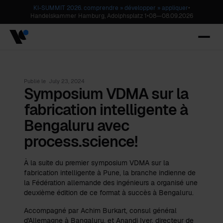
KI-SUMMIT 2026. comprendre » développer » appliquer
•
Handelskammer Hamburg, Adolphsplatz 1
•
08
—
08.09.2026
Publié le
July 23, 2024
Symposium VDMA sur la
fabrication intelligente à
Bengaluru avec
process.science!
À la suite du premier symposium VDMA sur la
fabrication intelligente à Pune, la branche indienne de
la Fédération allemande des ingénieurs a organisé une
deuxième édition de ce format à succès à Bengaluru.
Accompagné par Achim Burkart, consul général
d'Allemagne à Bangaluru, et Anandi Iyer, directeur de