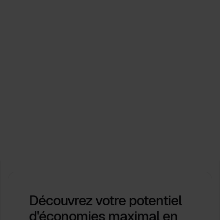
Evénements
Process.Science soutient les Journées de
l'industrie de l'ICPM 2026. Ensemble, façonnons
l'avenir!
Feb 16, 2026
by
Babette Schroth
Découvrez votre potentiel
d'économies maximal
en