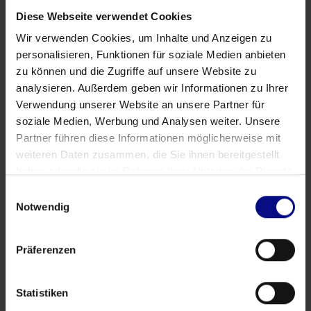
Diese Webseite verwendet Cookies
Wir verwenden Cookies, um Inhalte und Anzeigen zu
personalisieren, Funktionen für soziale Medien anbieten
zu können und die Zugriffe auf unsere Website zu
analysieren. Außerdem geben wir Informationen zu Ihrer
Verwendung unserer Website an unsere Partner für
soziale Medien, Werbung und Analysen weiter. Unsere
Partenaire
Partner führen diese Informationen möglicherweise mit
Partenariat stratégique: Process.Science &
weiteren Daten zusammen, die Sie ihnen bereitgestellt
Innflow AG
haben oder die sie im Rahmen Ihrer Nutzung der Dienste
May 21, 2026
by
Babette Schroth
gesammelt haben.
Einwilligungsauswahl
Notwendig
Präferenzen
Statistiken