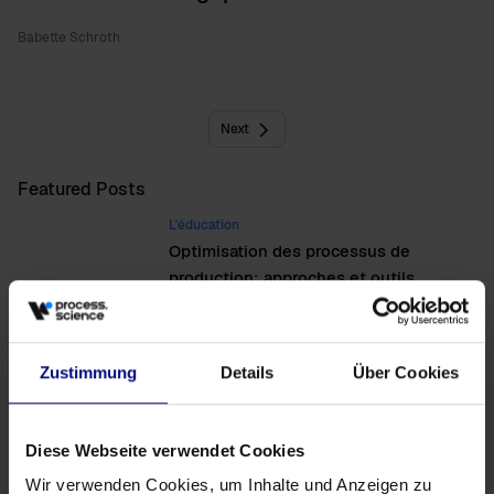
Babette Schroth
Next
Featured Posts
L'éducation
Optimisation des processus de
production: approches et outils
L'éducation
Comprendre et exploiter les avantages
Zustimmung
Details
Über Cookies
du Process Mining
Actualités
Diese Webseite verwendet Cookies
Maverick Buying: un guide stratégique
Wir verwenden Cookies, um Inhalte und Anzeigen zu