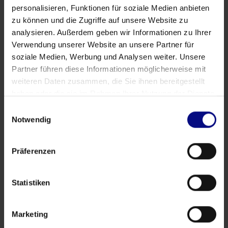
L'éducation
personalisieren, Funktionen für soziale Medien anbieten
Process Mining : à la recherche de
zu können und die Zugriffe auf unsere Website zu
l'insaisissable licorne
analysieren. Außerdem geben wir Informationen zu Ihrer
Verwendung unserer Website an unsere Partner für
soziale Medien, Werbung und Analysen weiter. Unsere
Authors
Partner führen diese Informationen möglicherweise mit
weiteren Daten zusammen, die Sie ihnen bereitgestellt
haben oder die sie im Rahmen Ihrer Nutzung der Dienste
gesammelt haben.
Einwilligungsauswahl
Notwendig
Tags
Commerce électronique
Démonstration
Exposition
Präferenzen
L'éducation
Microsoft
Partenariat
Podcast
Power BI
Statistiken
PR
Publicité
Qlik Sense
Salon professionnel
SAP
Séminaire en ligne
Télécharger
YouTube
Marketing