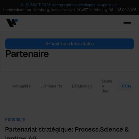
KI-SUMMIT 2026. comprendre » développer » appliquer
•
Handelskammer Hamburg, Adolphsplatz 1, 20457 Hambourg
•
08
—
08.09.2026
Voir tous les articles
Partenaire
Mises
Actualités
Evénements
L'éducation
À
Partenair
Jour
Partenaire
Partenariat stratégique: Process.Science &
Innflow AG