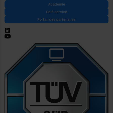
Académie
Self-service
Portail des partenaires