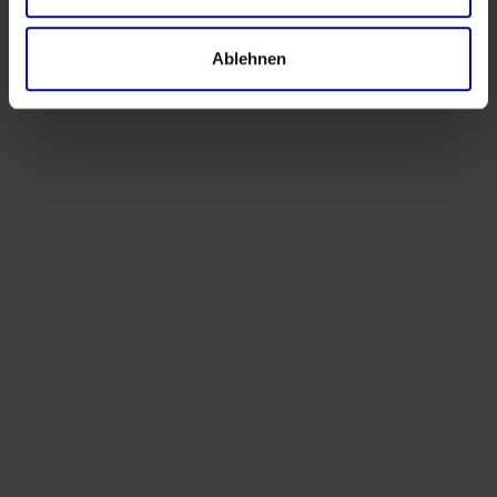
Ablehnen
Evénements
Process.Science à la Foire de Hanovre 2026:
transformer la complexité industrielle en
informations exploitables
Apr 9, 2026
by
Babette Schroth