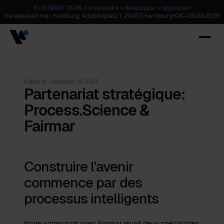
KI-SUMMIT 2026. comprendre » développer » appliquer
•
Handelskammer Hamburg, Adolphsplatz 1, 20457 Hambourg
•
08
—
08.09.2026
Publié le
December 12, 2025
Partenariat stratégique:
Process.Science &
Fairmar
Construire l'avenir
commence par des
processus intelligents
Notre partenariat avec Fairmar
réunit deux spécialistes