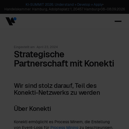
KI-SUMMIT 2026. Understand » Develop » Apply
•
Handelskammer Hamburg, Adolphsplatz 1, 20457 Hamburg
•
08
–
08.09.2026
Eingestellt am
April 23, 2024
Strategische
Partnerschaft mit Konekti
Wir sind stolz darauf, Teil des
Konekti-Netzwerks zu werden
Über Konekti
Konekti ermöglicht es Process Minern, die Erstellung
von Event-Logs für
Process Mining
zu beschleunigen.