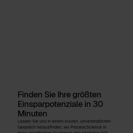
Veranstaltungen
Process.Science unterstützt die ICPM Industry
Days 2026. Lassen Sie uns gemeinsam die
Zukunft gestalten!
Feb 16, 2026
von
Babette Schroth
Finden Sie Ihre größten
Einsparpotenziale
in 30
Minuten
Lassen Sie uns in einem kurzen, unverbindlichen
Gespräch herausfinden, wo Process.Science in
Ihren spezifischen Systemen den höchsten ROI