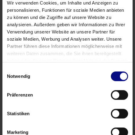
Wir verwenden Cookies, um Inhalte und Anzeigen zu
personalisieren, Funktionen für soziale Medien anbieten
zu können und die Zugriffe auf unsere Website zu
analysieren. Außerdem geben wir Informationen zu Ihrer
Verwendung unserer Website an unsere Partner für
Veranstaltungen
soziale Medien, Werbung und Analysen weiter. Unsere
Process.Science Community Workshop 4.0 in
Partner führen diese Informationen möglicherweise mit
Hamburg: Fragen, Kontakte und echter Austausch
weiteren Daten zusammen, die Sie ihnen bereitgestellt
Apr 17, 2026
von
Babette Schroth
haben oder die sie im Rahmen Ihrer Nutzung der Dienste
gesammelt haben.
Einwilligungsauswahl
Notwendig
Präferenzen
Statistiken
Marketing