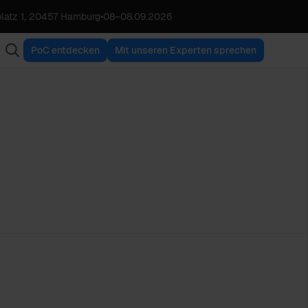
latz 1, 20457 Hamburg
•
08
–
08.09.2026
PoC entdecken
Mit unseren Experten sprechen