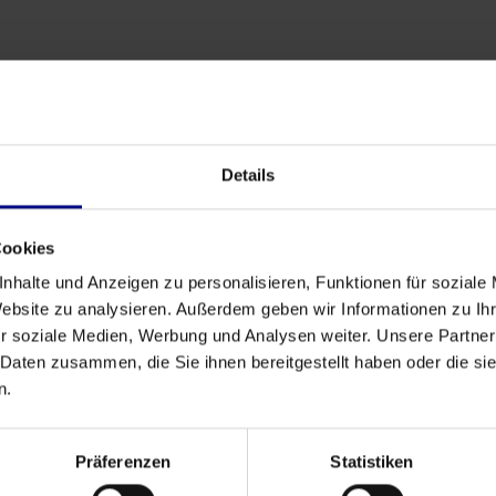
Bildung
Vorteile von Process Mining verstehen &
Details
ausschöpfen
May 15, 2025
by
Lucas M. Schroth
Cookies
nhalte und Anzeigen zu personalisieren, Funktionen für soziale
Website zu analysieren. Außerdem geben wir Informationen zu I
r soziale Medien, Werbung und Analysen weiter. Unsere Partner
 Daten zusammen, die Sie ihnen bereitgestellt haben oder die s
Weiter
n.
Präferenzen
Statistiken