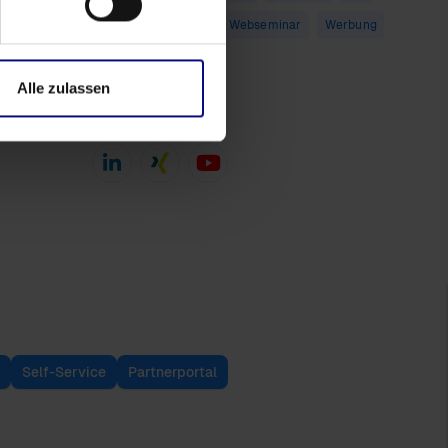
Qlik Sense
SAP
Webseminar
Werbung
YouTube
Alle zulassen
Folgen Sie uns
Self-Service
Partnerportal