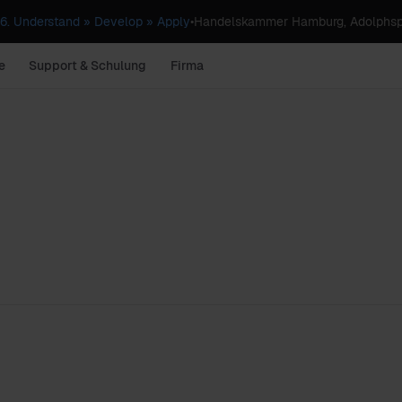
. Understand » Develop » Apply
•
Handelskammer Hamburg, Adolphsp
e
Support & Schulung
Firma