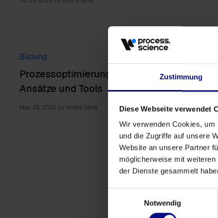
Jul 29, 2025
by
André Seidl
Bildung
Prozessoptimierung in der Produktion:
Zustimmung
Ansätze und Tools
May 29, 2025
by
André Seidl
Diese Webseite verwendet 
Wir verwenden Cookies, um I
und die Zugriffe auf unsere 
Website an unsere Partner fü
möglicherweise mit weiteren
der Dienste gesammelt habe
Einwilligungsauswahl
Notwendig