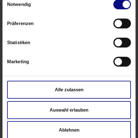
Leitfaden
Notwendig
Bildung
Process Mining: Auf der Jagd nach
Präferenzen
dem schwer fassbaren Einhorn
Statistiken
Authors
Marketing
Alle zulassen
Tags
Ausstellung
Bildung
Demo
Download
E-Commerce
Auswahl erlauben
Messe
Microsoft
Partnerschaft
Podcast
Power BI
PR
Qlik Sense
SAP
Webseminar
Werbung
YouTube
Ablehnen