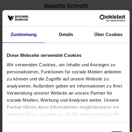
Babette Schroth
Director Operations
Zustimmung
Details
Über Cookies
Diese Webseite verwendet Cookies
Featured Posts
Wir verwenden Cookies, um Inhalte und Anzeigen zu
Bildung
personalisieren, Funktionen für soziale Medien anbieten
Prozessoptimierung in der Produktion:
zu können und die Zugriffe auf unsere Website zu
Ansätze und Tools
analysieren. Außerdem geben wir Informationen zu Ihrer
Verwendung unserer Website an unsere Partner für
Bildung
Vorteile von Process Mining verstehen
soziale Medien, Werbung und Analysen weiter. Unsere
& ausschöpfen
Partner führen diese Informationen möglicherweise mit
weiteren Daten zusammen, die Sie ihnen bereitgestellt
Neuigkeiten
haben oder die sie im Rahmen Ihrer Nutzung der Dienste
Maverick Buying: Ein strategischer
gesammelt haben.
Einwilligungsauswahl