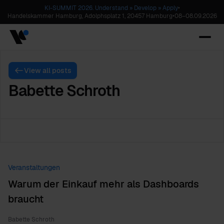
KI-SUMMIT 2026. Understand » Develop » Apply
•
Handelskammer Hamburg, Adolphsplatz 1, 20457 Hamburg
•
08
–
08.09.2026
View all posts
Babette Schroth
Veranstaltungen
Warum der Einkauf mehr als Dashboards
braucht
Babette Schroth