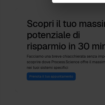
Scopri il tuo mass
potenziale di
risparmio
in 30 min
Facciamo una breve chiacchierata senza im
scoprire dove Process.Science offre il massi
nei tuoi sistemi specifici
Prenota il tuo appuntamento