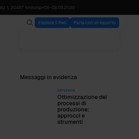
tz 1, 20457 Amburgo
•
08
–
08.09.2026
Babette Schroth
VISUALIZZA TUTTI I POST
Director Operations
Esplora il PoC
Parla con un esperto
Messaggi in evidenza
Istruzione
Ottimizzazione dei
processi di
produzione:
approcci e
strumenti