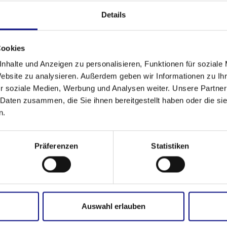
Partnership strategica: Process.Science
Details
& Innflow AG
May 21, 2026
da
Babette Schroth
Cookies
nhalte und Anzeigen zu personalisieren, Funktionen für soziale
Website zu analysieren. Außerdem geben wir Informationen zu I
r soziale Medien, Werbung und Analysen weiter. Unsere Partner
 Daten zusammen, die Sie ihnen bereitgestellt haben oder die s
Eventi
n.
Trasparenza dei processi. Impatto reale.
Mar 16, 2026
da
Babette Schroth
Präferenzen
Statistiken
Auswahl erlauben