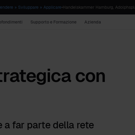
dere » Sviluppare » Applicare
•
Handelskammer Hamburg, Adolphspla
ofondimenti
Supporto e Formazione
Azienda
trategica con
 a far parte della rete