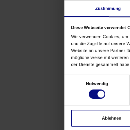
Perché l'approvvigionamento ha bisogno
Zustimmung
di più che semplici dashboard
May 27, 2026
da
Babette Schroth
Diese Webseite verwendet 
Wir verwenden Cookies, um I
und die Zugriffe auf unsere 
Website an unsere Partner fü
möglicherweise mit weiteren
Eventi
der Dienste gesammelt habe
Process.Science alla fiera di Hannover
2026: trasformare la complessità
Einwilligungsauswahl
Notwendig
industriale in informazioni fruibili
Apr 9, 2026
da
Babette Schroth
Ablehnen