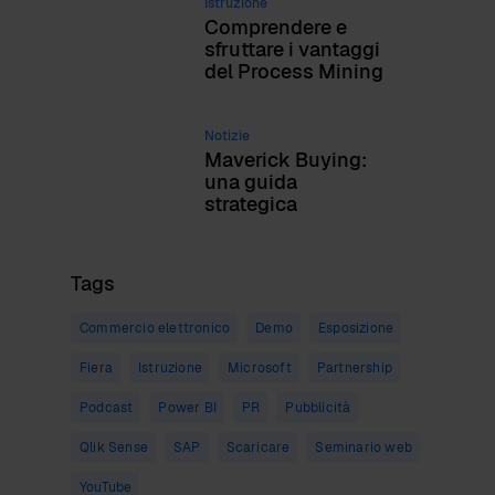
Istruzione
Comprendere e
sfruttare i vantaggi
del Process Mining
Notizie
Maverick Buying:
una guida
strategica
Tags
Commercio elettronico
Demo
Esposizione
Fiera
Istruzione
Microsoft
Partnership
Podcast
Power BI
PR
Pubblicità
Qlik Sense
SAP
Scaricare
Seminario web
YouTube