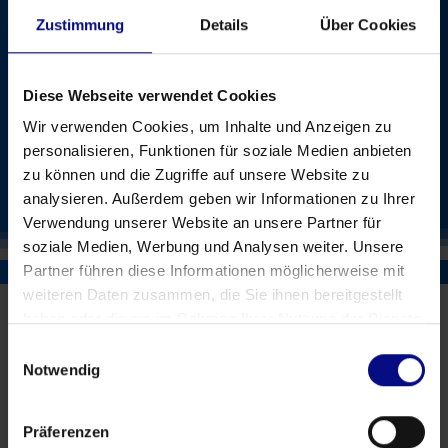
che la nostra soluzione può estrarre
Zustimmung
Details
Über Cookies
Un processo aziendale come punto di partenza
1-2 giorni per la configurazione iniziale e i primi risultati
Diese Webseite verwendet Cookies
Wir verwenden Cookies, um Inhalte und Anzeigen zu
QLIK SENSE
personalisieren, Funktionen für soziale Medien anbieten
zu können und die Zugriffe auf unsere Website zu
POWER BI
analysieren. Außerdem geben wir Informationen zu Ihrer
Verwendung unserer Website an unsere Partner für
soziale Medien, Werbung und Analysen weiter. Unsere
Partner führen diese Informationen möglicherweise mit
weiteren Daten zusammen, die Sie ihnen bereitgestellt
haben oder die sie im Rahmen Ihrer Nutzung der Dienste
gesammelt haben.
Einwilligungsauswahl
Notwendig
Präferenzen