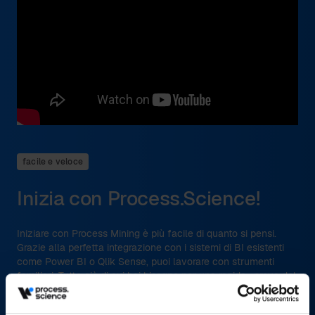
facile e veloce
Inizia con Process.Science!
Iniziare con Process Mining è più facile di quanto si pensi.
Grazie alla perfetta integrazione con i sistemi di BI esistenti
come Power BI o Qlik Sense, puoi lavorare con strumenti
familiari. Tutto ciò di cui hai bisogno per una rapida «prova del
valore» è
Dati di processo di base (registri eventi) dai tuoi sistemi,