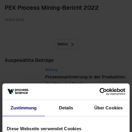
PEX Process Mining-Bericht 2022
André Seidl
Weiter
Ausgewählte Beiträge
Bildung
Prozessoptimierung in der Produktion:
Ansätze und Tools
Bildung
Vorteile von Process Mining verstehen
Zustimmung
Details
Über Cookies
& ausschöpfen
Neuigkeiten
Diese Webseite verwendet Cookies
Maverick Buying: Ein strategischer