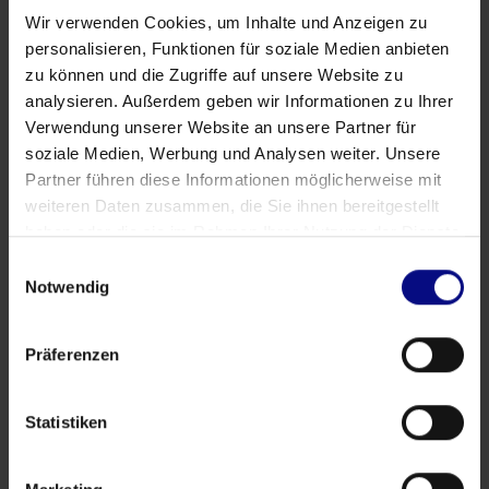
Leitfaden
Wir verwenden Cookies, um Inhalte und Anzeigen zu
personalisieren, Funktionen für soziale Medien anbieten
Bildung
zu können und die Zugriffe auf unsere Website zu
Process Mining: Auf der Jagd nach
analysieren. Außerdem geben wir Informationen zu Ihrer
dem schwer fassbaren Einhorn
Verwendung unserer Website an unsere Partner für
soziale Medien, Werbung und Analysen weiter. Unsere
Partner führen diese Informationen möglicherweise mit
Authors
weiteren Daten zusammen, die Sie ihnen bereitgestellt
haben oder die sie im Rahmen Ihrer Nutzung der Dienste
gesammelt haben.
Einwilligungsauswahl
Notwendig
Tags
Präferenzen
Ausstellung
Bildung
Demo
Download
E-Commerce
Messe
Microsoft
Partnerschaft
Podcast
Power BI
Statistiken
PR
Qlik Sense
SAP
Webseminar
Werbung
YouTube