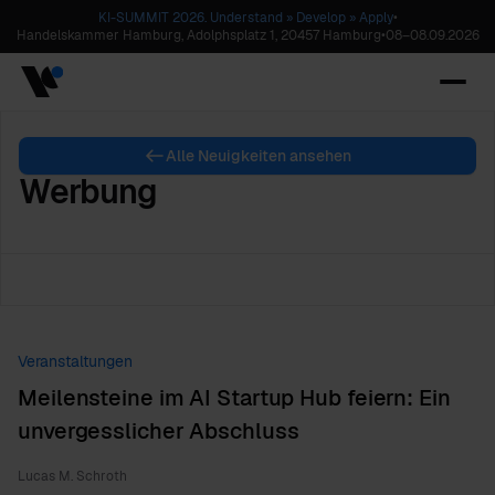
KI-SUMMIT 2026. Understand » Develop » Apply
•
Handelskammer Hamburg, Adolphsplatz 1, 20457 Hamburg
•
08
–
08.09.2026
Alle Neuigkeiten ansehen
Werbung
Veranstaltungen
Meilensteine im AI Startup Hub feiern: Ein
unvergesslicher Abschluss
Lucas M. Schroth