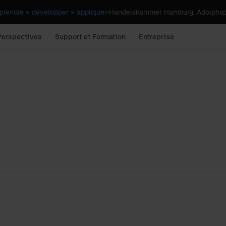
rendre » développer » appliquer
•
Handelskammer Hamburg, Adolphsp
Perspectives
Support et Formation
Entreprise