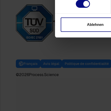
Ablehnen
Français
Avis légal
Politique de confidentialité
©
2026
Process.Science