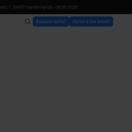
latz 1, 20457 Hambourg
•
08
—
08.09.2026
Explorer la PoC
Parlez à nos expert