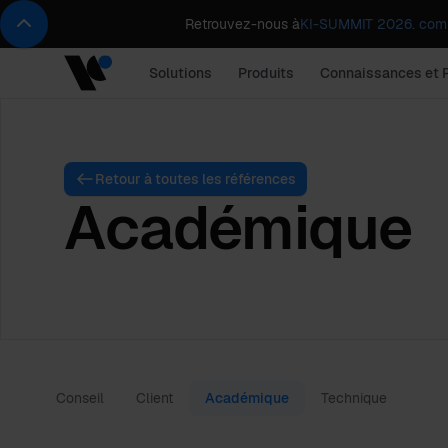
Retrouvez-nous à
KI-SUMMIT 2026. comp
Solutions
Produits
Connaissances et 
Retour à toutes les références
Académique
Conseil
Client
Académique
Technique