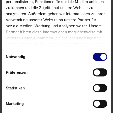
personalisieren, Funktionen für soziale Medien anbieten
zu können und die Zugriffe auf unsere Website zu
analysieren. Außerdem geben wir Informationen zu Ihrer
Verwendung unserer Website an unsere Partner für
Veranstaltungen
soziale Medien, Werbung und Analysen weiter. Unsere
Warum der Einkauf mehr als Dashboards braucht
Partner führen diese Informationen möglicherweise mit
weiteren Daten zusammen, die Sie ihnen bereitgestellt
May 27, 2026
von
Babette Schroth
haben oder die sie im Rahmen Ihrer Nutzung der Dienste
gesammelt haben.
Einwilligungsauswahl
Notwendig
Präferenzen
Statistiken
Marketing