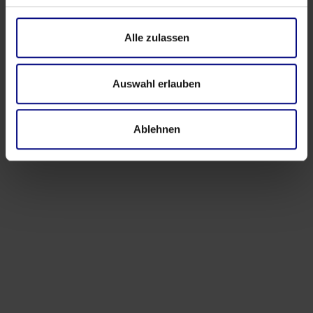
Alle zulassen
Partner
Strategische Partnerschaft: Process.Science &
Innflow AG
Auswahl erlauben
May 21, 2026
von
Babette Schroth
Ablehnen