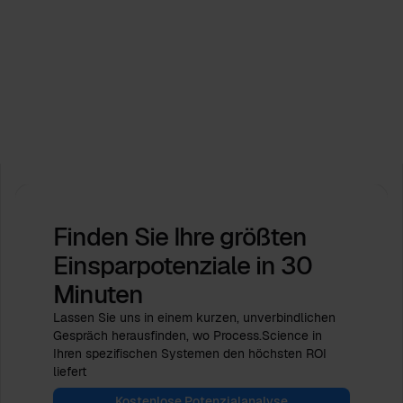
Veranstaltungen
Process.Science unterstützt die ICPM Industry
Days 2026. Lassen Sie uns gemeinsam die
Zukunft gestalten!
Feb 16, 2026
von
Babette Schroth
Finden Sie Ihre größten
Einsparpotenziale
in 30
Minuten
Lassen Sie uns in einem kurzen, unverbindlichen
Gespräch herausfinden, wo Process.Science in
Ihren spezifischen Systemen den höchsten ROI
liefert
Kostenlose Potenzialanalyse