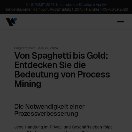
KI-SUMMIT 2026. Understand » Develop » Apply
•
Handelskammer Hamburg, Adolphsplatz 1, 20457 Hamburg
•
08
–
08.09.2026
Eingestellt am
May 27, 2024
Von Spaghetti bis Gold:
Entdecken Sie die
Bedeutung von Process
Mining
Die Notwendigkeit einer
Prozessverbesserung
Jede Handlung im Privat- und Geschäftsleben folgt