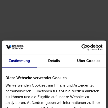
May 27, 2026
von
Babette Schroth
Zustimmung
Details
Über Cookies
Diese Webseite verwendet Cookies
Wir verwenden Cookies, um Inhalte und Anzeigen zu
Partner
personalisieren, Funktionen für soziale Medien anbieten
Strategische Partnerschaft: Process.Science &
zu können und die Zugriffe auf unsere Website zu
Innflow AG
analysieren. Außerdem geben wir Informationen zu Ihrer
May 21, 2026
von
Babette Schroth