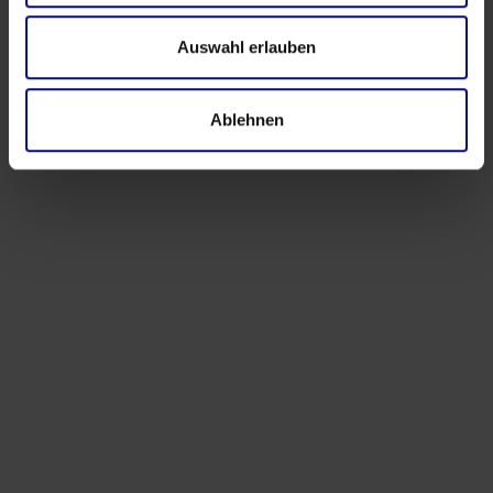
Auswahl erlauben
Ablehnen
Veranstaltungen
Process.Science auf der Hannover Messe 2026:
Industrielle Komplexität in umsetzbare
Erkenntnisse verwandeln