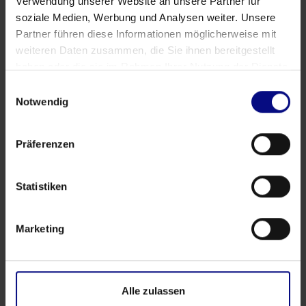
Verwendung unserer Website an unsere Partner für
soziale Medien, Werbung und Analysen weiter. Unsere
Partner führen diese Informationen möglicherweise mit
weiteren Daten zusammen, die Sie ihnen bereitgestellt
haben oder die sie im Rahmen Ihrer Nutzung der Dienste
gesammelt haben.
Einwilligungsauswahl
Notwendig
Präferenzen
Statistiken
Marketing
Veranstaltungen
Process.Science Community Workshop 4.0 in
Hamburg: Fragen, Kontakte und echter Austausch
Alle zulassen
Apr 17, 2026
von
Babette Schroth