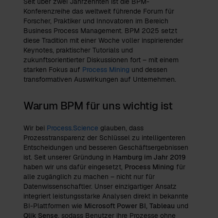
Seit über zwei Jahrzehnten ist die BPM-
Konferenzreihe das weltweit führende Forum für
Forscher, Praktiker und Innovatoren im Bereich
Business Process Management. BPM 2025 setzt
diese Tradition mit einer Woche voller inspirierender
Keynotes, praktischer Tutorials und
zukunftsorientierter Diskussionen fort – mit einem
starken Fokus auf
Process Mining
und dessen
transformativen Auswirkungen auf Unternehmen.
Warum BPM für uns wichtig ist
Wir bei
Process.Science
glauben, dass
Prozesstransparenz der Schlüssel zu intelligenteren
Entscheidungen und besseren Geschäftsergebnissen
ist. Seit unserer Gründung in
Hamburg im Jahr 2019
haben wir uns dafür eingesetzt,
Process Mining
für
alle zugänglich zu machen – nicht nur für
Datenwissenschaftler. Unser einzigartiger Ansatz
integriert leistungsstarke Analysen direkt in bekannte
BI-Plattformen wie
Microsoft Power BI,
Tableau
und
Qlik Sense
, sodass Benutzer ihre Prozesse ohne