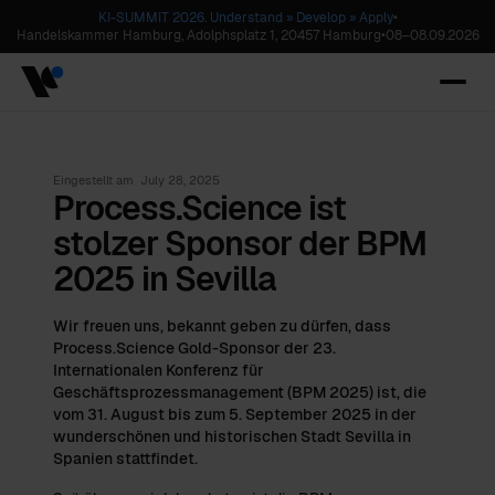
KI-SUMMIT 2026. Understand » Develop » Apply
•
Handelskammer Hamburg, Adolphsplatz 1, 20457 Hamburg
•
08
–
08.09.2026
Eingestellt am
July 28, 2025
Process.Science ist
stolzer Sponsor der BPM
2025 in Sevilla
Wir freuen uns, bekannt geben zu dürfen, dass
Process.Science Gold-Sponsor der 23.
Internationalen Konferenz für
Geschäftsprozessmanagement (BPM 2025) ist, die
vom 31. August bis zum 5. September 2025 in der
wunderschönen und historischen Stadt Sevilla in
Spanien stattfindet.