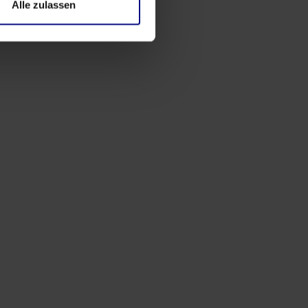
Alle zulassen
Veranstaltungen
Process.Science Community Workshop
4.0 in Hamburg: Fragen, Kontakte und
echter Austausch
Apr 17, 2026
von
Babette Schroth
Veranstaltungen
Process.Science unterstützt die ICPM
Industry Days 2026. Lassen Sie uns
gemeinsam die Zukunft gestalten!
Feb 16, 2026
von
Babette Schroth