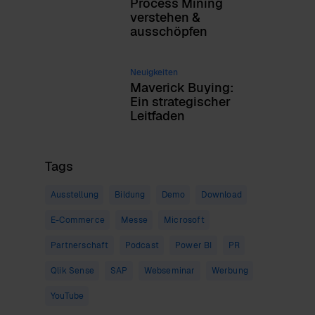
Process Mining
verstehen &
ausschöpfen
Neuigkeiten
Maverick Buying:
Ein strategischer
Leitfaden
Tags
Ausstellung
Bildung
Demo
Download
E-Commerce
Messe
Microsoft
Partnerschaft
Podcast
Power BI
PR
Qlik Sense
SAP
Webseminar
Werbung
YouTube