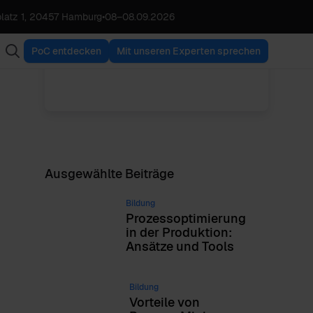
latz 1, 20457 Hamburg
•
08
–
08.09.2026
Babette Schroth
ALLE BEITRÄGE
Director Operations
ANZEIGEN
PoC entdecken
Mit unseren Experten sprechen
Ausgewählte Beiträge
Bildung
Prozessoptimierung
in der Produktion:
Ansätze und Tools
Bildung
Vorteile von