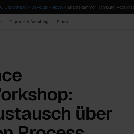
. Understand » Develop » Apply
•
Handelskammer Hamburg, Adolphsp
e
Support & Schulung
Firma
nce
orkshop:
stausch über
on Process