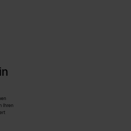
in
hen
n Ihren
ert