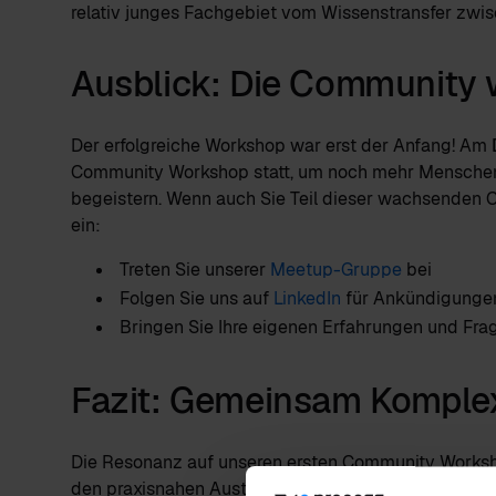
relativ junges Fachgebiet vom Wissenstransfer zwi
Ausblick: Die Community 
Der erfolgreiche Workshop war erst der Anfang! Am
Community Workshop statt, um noch mehr Menschen f
begeistern. Wenn auch Sie Teil dieser wachsenden 
ein:
Treten Sie unserer
Meetup-Gruppe
bei
Folgen Sie uns auf
LinkedIn
für Ankündigunge
Bringen Sie Ihre eigenen Erfahrungen und Fra
Fazit: Gemeinsam Komplexi
Die Resonanz auf unseren ersten Community Workshop
den praxisnahen Austausch zum Thema Process Min