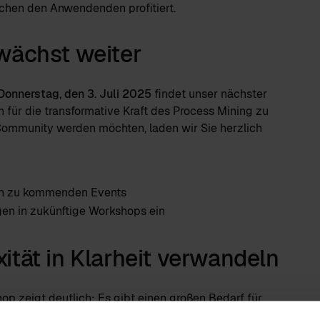
schen den Anwendenden profitiert.
wächst weiter
Donnerstag, den 3. Juli 2025
findet unser nächster
ür die transformative Kraft des Process Mining zu
Community werden möchten, laden wir Sie herzlich
n zu kommenden Events
gen in zukünftige Workshops ein
tät in Klarheit verwandeln
 zeigt deutlich: Es gibt einen großen Bedarf für
ing. Gemeinsam können wir die Herausforderungen