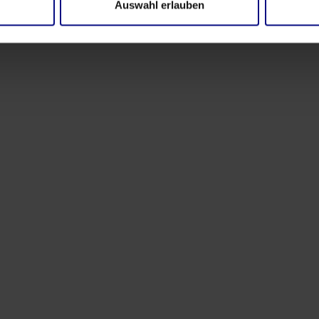
Auswahl erlauben
Partner
Strategische Partnerschaft:
Process.Science & Innflow AG
May 21, 2026
von
Babette Schroth
Veranstaltungen
Prozesstransparenz. Echte Wirkung.
Mar 16, 2026
von
Babette Schroth