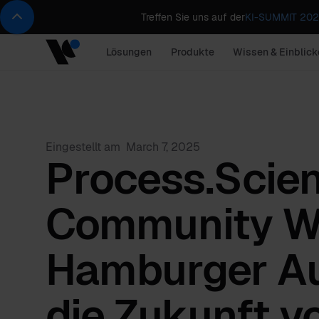
Treffen Sie uns auf der
KI-SUMMIT 2026
Lösungen
Produkte
Wissen & Einblick
Eingestellt am
March 7, 2025
Process.Scie
Community W
Hamburger Au
die Zukunft v