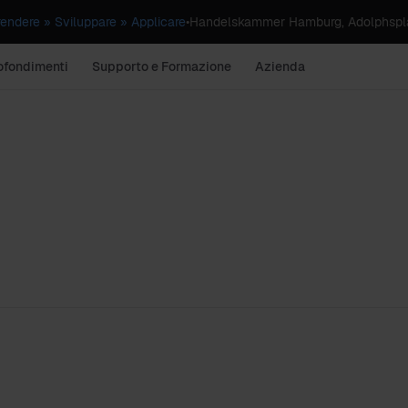
dere » Sviluppare » Applicare
•
Handelskammer Hamburg, Adolphspla
ofondimenti
Supporto e Formazione
Azienda