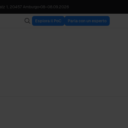
tz 1, 20457 Amburgo
•
08
–
08.09.2026
Esplora il PoC
Parla con un esperto