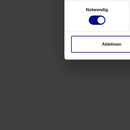
Einwilligungsauswahl
03.07.2025
Amburgo
Circa 17:30-
Notwendig
Workshop comunitario sul Process Mi
Prova il process mining in un'atmosfera rilassata dopo
processi supportata dall'intelligenza artificiale in P
cordialmente al secondo round del nostro Process 
approfondiremo l'applicazione pratica della nostra s
Ablehnen
mondo reale.