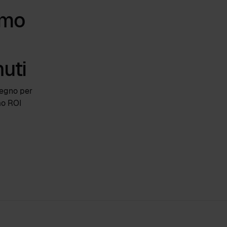
imo
uti
pegno per
mo ROI