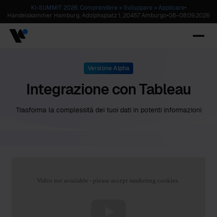
KI-SUMMIT 2026. Comprendere » Sviluppare » Applicare
•
Handelskammer Hamburg, Adolphsplatz 1, 20457 Amburgo
•
08
–
08.09.2026
Versione Alpha
Integrazione con Tableau
Trasforma la complessità dei tuoi dati in potenti informazioni