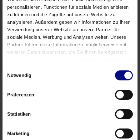
alla nostra newsletter per ricevere aggiornamenti
personalisieren, Funktionen für soziale Medien anbieten
esclusivi, accedere a funzionalità in versione
zu können und die Zugriffe auf unsere Website zu
anticipata e risorse approfondite per massimizzare la
analysieren. Außerdem geben wir Informationen zu Ihrer
tua eccellenza operativa.
Verwendung unserer Website an unsere Partner für
soziale Medien, Werbung und Analysen weiter. Unsere
Registrati ora
Partner führen diese Informationen möglicherweise mit
weiteren Daten zusammen, die Sie ihnen bereitgestellt
haben oder die sie im Rahmen Ihrer Nutzung der Dienste
gesammelt haben.
Einwilligungsauswahl
Notwendig
Präferenzen
Scopri il tuo massimo
potenziale di risparmio
in
Statistiken
30 minuti
Facciamo una breve chiacchierata senza impegno
per scoprire dove Process.Science offre il massimo
Marketing
ROI nei tuoi sistemi specifici