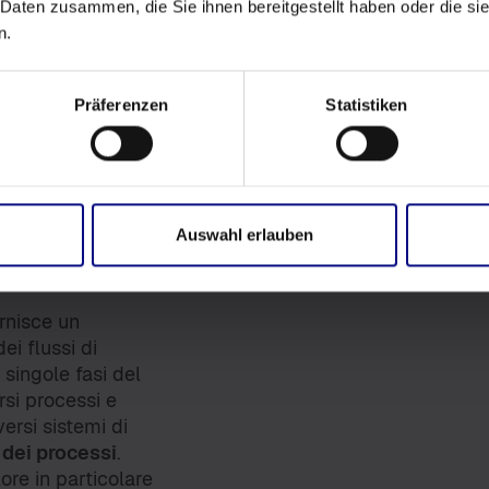
 Daten zusammen, die Sie ihnen bereitgestellt haben oder die s
ni dettagliate
n.
menti per il
n
modelli di
one
e visualizza i
Präferenzen
Statistiken
 definiti rivela
e spesso passano
 sua applicazione
ess Mining è
o.
Nel settore
Auswahl erlauben
ntisce inoltre
rnisce un
ei flussi di
 singole fasi del
rsi processi e
versi sistemi di
 dei processi
.
re in particolare