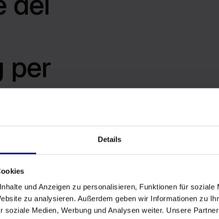
e dei
 per
Details
rfaccia tra
etodo si basa
Cookies
eventi
- tracce
nhalte und Anzeigen zu personalisieren, Funktionen für soziale
 vengono eseguiti
Website zu analysieren. Außerdem geben wir Informationen zu I
tengono
r soziale Medien, Werbung und Analysen weiter. Unsere Partner
à eseguite e