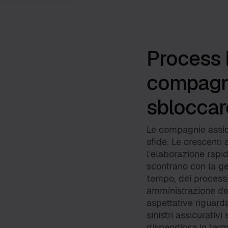
Process 
compagni
sbloccare
Le compagnie assicu
sfide. Le crescenti
l'elaborazione rapid
scontrano con la ge
tempo, dei processi 
amministrazione del
aspettative riguard
sinistri assicurativ
dispendiosa in termi