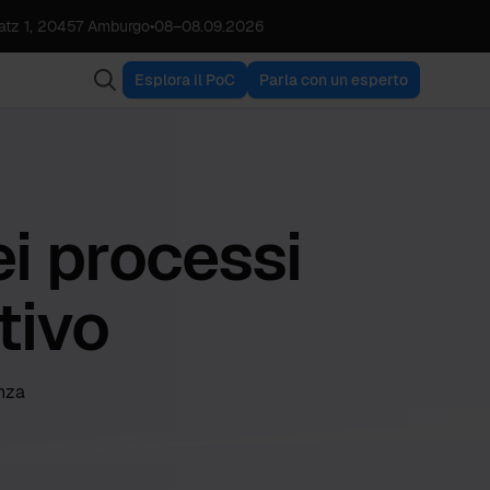
tz 1, 20457 Amburgo
•
08
–
08.09.2026
Esplora il PoC
Parla con un esperto
i processi
tivo
enza