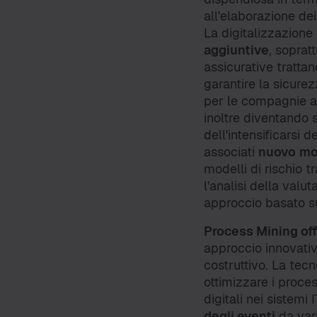
all'elaborazione dei
La digitalizzazione
aggiuntive
, soprat
assicurative trattan
garantire la sicure
per le compagnie as
inoltre diventando
dell'intensificarsi d
associati
nuovo
mod
modelli di rischio t
l'analisi della valu
approccio basato su
Process Mining off
approccio innovativ
costruttivo. La tecn
ottimizzare i proces
digitali nei sistemi I
degli eventi
da vari