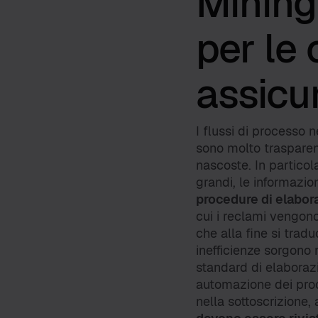
Mining
per le
assicu
I flussi di processo
sono molto trasparenti
nascoste. In partico
grandi, le informazi
procedure di elabor
cui i reclami vengono 
che alla fine si trad
inefficienze sorgono 
standard di elaboraz
automazione dei proc
nella sottoscrizione,