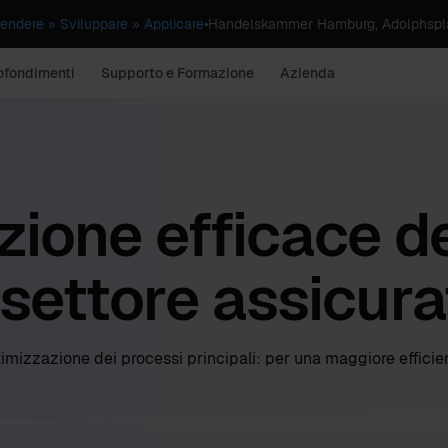
dere » Sviluppare » Applicare
•
Handelskammer Hamburg, Adolphspla
ofondimenti
Supporto e Formazione
Azienda
zione efficace de
 settore assicura
imizzazione dei processi principali: per una maggiore effici