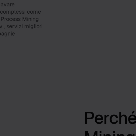
cavare
i complessi come
Il Process Mining
, servizi migliori
mpagnie
Perché