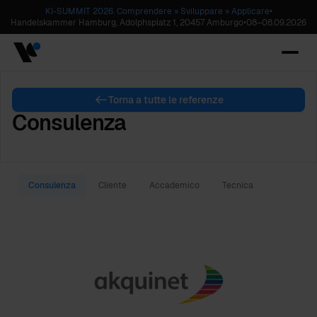
KI-SUMMIT 2026. Comprendere » Sviluppare » Applicare
•
Handelskammer Hamburg, Adolphsplatz 1, 20457 Amburgo
•
08
–
08.09.2026
Torna a tutte le referenze
Consulenza
Consulenza
Cliente
Accademico
Tecnica