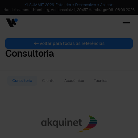
KI-SUMMIT 2026. Entender » Desenvolver » Aplicar
•
Handelskammer Hamburg, Adolphsplatz 1, 20457 Hamburgo
•
08
–
08.09.2026
Voltar para todas as referências
Consultoria
Consultoria
Cliente
Académico
Técnica