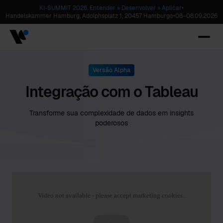
KI-SUMMIT 2026. Entender » Desenvolver » Aplicar
•
Handelskammer Hamburg, Adolphsplatz 1, 20457 Hamburgo
•
08
–
08.09.2026
Versão Alpha
Integração com o Tableau
Transforme sua complexidade de dados em insights
poderosos