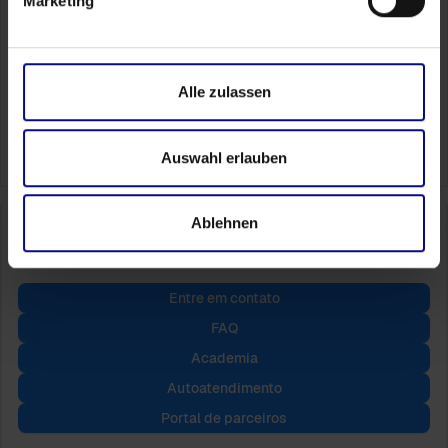
Vamos conversar brevemente, sem compromisso,
Marketing
para descobrir onde a Process.Science gera o
maior ROI nos seus sistemas específicos
Agende seu horário
Alle zulassen
Auswahl erlauben
Ablehnen
Entre em contato
FAQ
Academia
Autoatendimento
Portal de parceiros