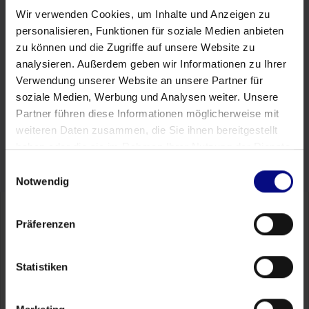
Fique à frente da concorrência e seja o primeiro a
Wir verwenden Cookies, um Inhalte und Anzeigen zu
saber quando lançarmos essa ferramenta
personalisieren, Funktionen für soziale Medien anbieten
revolucionária! Assine nosso boletim informativo para
zu können und die Zugriffe auf unsere Website zu
receber atualizações exclusivas, acesso a recursos de
analysieren. Außerdem geben wir Informationen zu Ihrer
lançamento antecipado e recursos interessantes para
Verwendung unserer Website an unsere Partner für
maximizar sua excelência operacional.
soziale Medien, Werbung und Analysen weiter. Unsere
Partner führen diese Informationen möglicherweise mit
Cadastre-se agora
weiteren Daten zusammen, die Sie ihnen bereitgestellt
haben oder die sie im Rahmen Ihrer Nutzung der Dienste
gesammelt haben.
Einwilligungsauswahl
Notwendig
Präferenzen
Descubra seu maior
potencial de economia
em
Statistiken
30 minutos