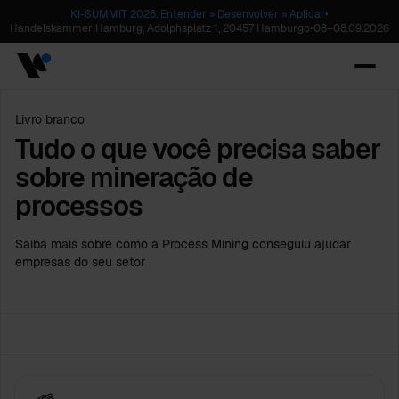
KI-SUMMIT 2026. Entender » Desenvolver » Aplicar
•
Handelskammer Hamburg, Adolphsplatz 1, 20457 Hamburgo
•
08
–
08.09.2026
Livro branco
Tudo o que você precisa saber
sobre mineração de
processos
Saiba mais sobre como a Process Mining conseguiu ajudar
empresas do seu setor