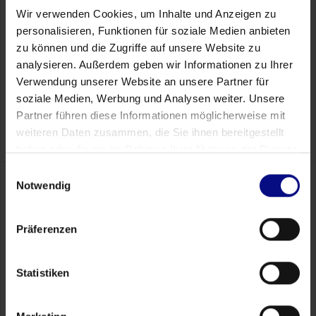
Wir verwenden Cookies, um Inhalte und Anzeigen zu
personalisieren, Funktionen für soziale Medien anbieten
Varejo
zu können und die Zugriffe auf unsere Website zu
A chave para a otimização eficiente do processo.
analysieren. Außerdem geben wir Informationen zu Ihrer
Descubra como os varejistas otimizam o gerenciamento
Verwendung unserer Website an unsere Partner für
de mercadorias, a logística e o atendimento ao cliente
soziale Medien, Werbung und Analysen weiter. Unsere
por meio da análise de processos.
Partner führen diese Informationen möglicherweise mit
Download now
weiteren Daten zusammen, die Sie ihnen bereitgestellt
haben oder die sie im Rahmen Ihrer Nutzung der Dienste
gesammelt haben.
Einwilligungsauswahl
Notwendig
Descubra seu maior
Präferenzen
potencial de economia
em
30 minutos
Statistiken
Vamos conversar brevemente, sem compromisso,
para descobrir onde a Process.Science gera o
maior ROI nos seus sistemas específicos