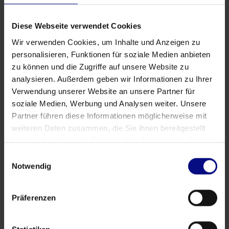
Diese Webseite verwendet Cookies
Wir verwenden Cookies, um Inhalte und Anzeigen zu
personalisieren, Funktionen für soziale Medien anbieten
zu können und die Zugriffe auf unsere Website zu
analysieren. Außerdem geben wir Informationen zu Ihrer
Verwendung unserer Website an unsere Partner für
soziale Medien, Werbung und Analysen weiter. Unsere
Partner führen diese Informationen möglicherweise mit
weiteren Daten zusammen, die Sie ihnen bereitgestellt
Partner
haben oder die sie im Rahmen Ihrer Nutzung der Dienste
Strategische Partnerschaft: Process.Science &
gesammelt haben.
Einwilligungsauswahl
Innflow AG
Notwendig
May 21, 2026
von
Babette Schroth
Präferenzen