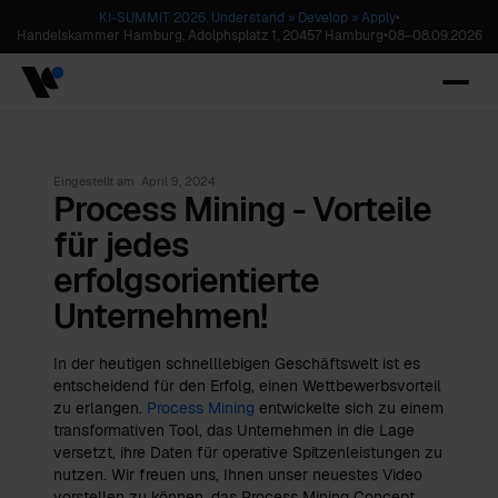
KI-SUMMIT 2026. Understand » Develop » Apply
•
Handelskammer Hamburg, Adolphsplatz 1, 20457 Hamburg
•
08
–
08.09.2026
Eingestellt am
April 9, 2024
Process Mining - Vorteile
für jedes
erfolgsorientierte
Unternehmen!
In der heutigen schnelllebigen Geschäftswelt ist es
entscheidend für den Erfolg, einen Wettbewerbsvorteil
zu erlangen.
Process Mining
entwickelte sich zu einem
transformativen Tool, das Unternehmen in die Lage
versetzt, ihre Daten für operative Spitzenleistungen zu
nutzen. Wir freuen uns, Ihnen unser neuestes Video
vorstellen zu können, das Process Mining Concept