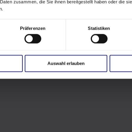
 Daten zusammen, die Sie ihnen bereitgestellt haben oder die s
n.
cess Mining
fft Transparenz
nd
Präferenzen
Statistiken
nge Wartezeiten
ichtbar und
sierte Analyse
nung
und hilft,
terstützt Process
Auswahl erlauben
spfaden und die