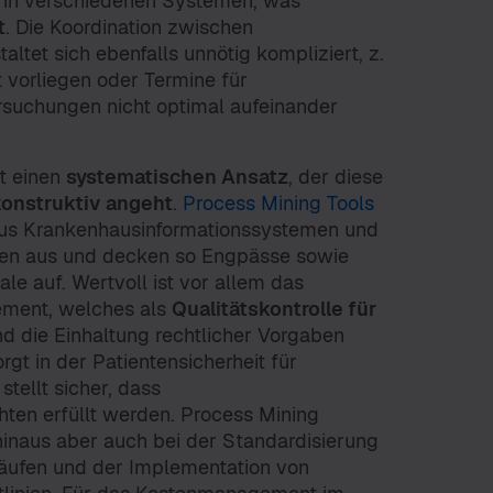
t in verschiedenen Systemen, was
t
. Die Koordination zwischen
ltet sich ebenfalls unnötig kompliziert, z.
t vorliegen oder Termine für
rsuchungen nicht optimal aufeinander
t einen
systematischen Ansatz
, der diese
konstruktiv angeht
.
Process Mining Tools
us Krankenhausinformationssystemen und
n aus und decken so Engpässe sowie
le auf. Wertvoll ist vor allem das
ment, welches als
Qualitätskontrolle für
nd die Einhaltung rechtlicher Vorgaben
rgt in der Patientensicherheit für
tellt sicher, dass
ten erfüllt werden. Process Mining
hinaus aber auch bei der Standardisierung
äufen und der Implementation von