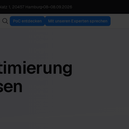
latz 1, 20457 Hamburg
•
08
–
08.09.2026
PoC entdecken
Mit unseren Experten sprechen
timierung
sen