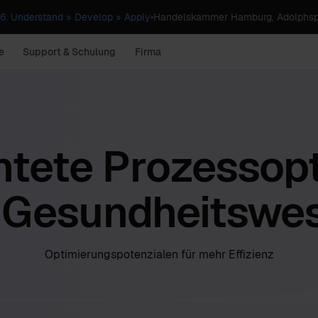
. Understand » Develop » Apply
•
Handelskammer Hamburg, Adolphsp
e
Support & Schulung
Firma
chtete Prozessop
 Gesundheitswe
Optimierungspotenzialen für mehr Effizienz