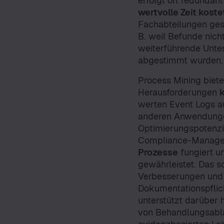
erfolgt oft redundan
wertvolle Zeit koste
Fachabteilungen gesta
B. weil Befunde nich
weiterführende Unte
abgestimmt wurden.
Process Mining biete
Herausforderungen
werten Event Logs a
anderen Anwendunge
Optimierungspotenzia
Compliance-Manage
Prozesse
fungiert u
gewährleistet. Das so
Verbesserungen und s
Dokumentationspflich
unterstützt darüber 
von Behandlungsabl