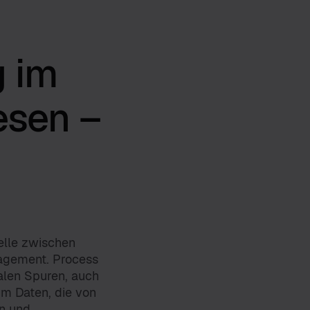
g im
esen –
telle zwischen
agement. Process
alen Spuren, auch
um Daten, die von
en und