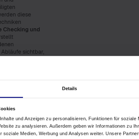
iligten
werden diese
echniken
e Checking und
stellt
denen
 Abläufe sichtbar,
ozesse mit
ement führt die
Details
lfalt an Use Cases
Process Mining
Cookies
logistik
sowie
nhalte und Anzeigen zu personalisieren, Funktionen für soziale
ür Banken
eine
Website zu analysieren. Außerdem geben wir Informationen zu I
füllung
r soziale Medien, Werbung und Analysen weiter. Unsere Partner