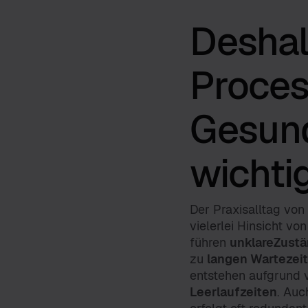
Deshalb
Proces
Gesun
wichti
Der Praxisalltag von
vielerlei Hinsicht vo
führen
unklareZustä
zu
langen Wartezei
entstehen aufgrund 
Leerlaufzeiten
. Au