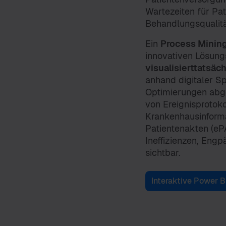
Wartezeiten für Pa
Behandlungsqualitä
Ein
Process Minin
innovativen Lösung
visualisierttatsäc
anhand digitaler S
Optimierungen abg
von Ereignisprotoko
Krankenhausinforma
Patientenakten (e
Ineffizienzen, Eng
sichtbar.
Interaktive Power 