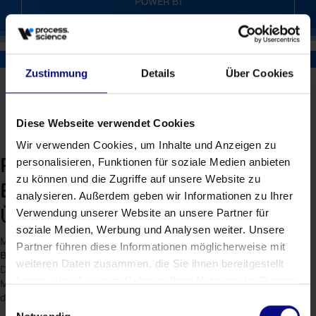
POWER BI
Zustimmung
Details
Über Cookies
Diese Webseite verwendet Cookies
Wir verwenden Cookies, um Inhalte und Anzeigen zu
Prozessoptimierung im
personalisieren, Funktionen für soziale Medien anbieten
zu können und die Zugriffe auf unsere Website zu
Bankwesen – Use Cases im
analysieren. Außerdem geben wir Informationen zu Ihrer
Überblick
Verwendung unserer Website an unsere Partner für
soziale Medien, Werbung und Analysen weiter. Unsere
Mit den Process Mining Lösungen von process.science können
Partner führen diese Informationen möglicherweise mit
Banken
eine Vielzahl
unterschiedlicher Prozesse optimieren.
weiteren Daten zusammen, die Sie ihnen bereitgestellt
Die detaillierte Analyse und Visualisierung von Abläufen in
haben oder die sie im Rahmen Ihrer Nutzung der Dienste
Microsoft Power BI und Qlik Sense
identifiziert Schwachstellen
,
die
gezielt beseitigt werden können.
gesammelt haben.
Einwilligungsauswahl