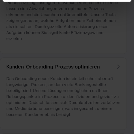
Process Mining Lösungen für Banken von process.science
lassen sich Abweichungen vom optimalen Prozess
erkennen und die Ursachen dafür ermitteln. Unsere Tools
zeigen genau an, welche Aufgaben mehr Zeit einnehmen,
als sie sollten. Durch gezielte Automatisierung dieser
Aufgaben können Sie signifikante Effizienzgewinne
erzielen.
Kunden-Onboarding-Prozess optimieren
Das Onboarding neuer Kunden ist ein kritischer, aber oft
langwieriger Prozess, an dem viele Bankangestellte
beteiligt sind. Unsere Lösungen ermöglichen es Ihnen,
Reibungspunkte im Prozess zu identifizieren und gezielt zu
optimieren. Dadurch lassen sich Durchlaufzeiten verkürzen
und Medienbrüche beseitigen, was insgesamt zu einem
besseren Kundenerlebnis beiträgt.