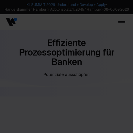
KI-SUMMIT 2026. Understand » Develop » Apply
•
Handelskammer Hamburg, Adolphsplatz 1, 20457 Hamburg
•
08
–
08.09.2026
Effiziente
Prozessoptimierung für
Banken
Potenziale ausschöpfen