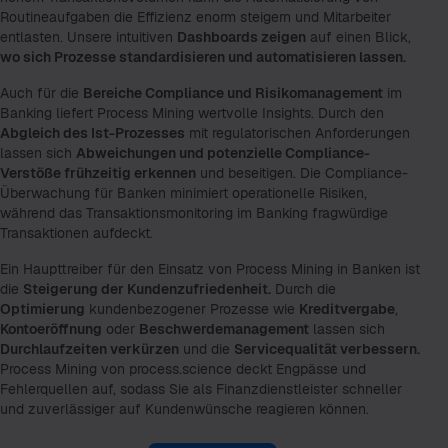
Routineaufgaben die Effizienz enorm steigern und Mitarbeiter
entlasten. Unsere intuitiven
Dashboards zeigen
auf einen Blick,
wo sich Prozesse standardisieren und automatisieren lassen.
Auch für die
Bereiche Compliance und Risikomanagement
im
Banking liefert Process Mining wertvolle Insights. Durch den
Abgleich des Ist-Prozesses
mit regulatorischen Anforderungen
lassen sich
Abweichungen und potenzielle Compliance-
Verstöße frühzeitig erkennen
und beseitigen. Die Compliance-
Überwachung für Banken minimiert operationelle Risiken,
während das Transaktionsmonitoring im Banking fragwürdige
Transaktionen aufdeckt.
Ein Haupttreiber für den Einsatz von Process Mining in Banken ist
die
Steigerung der Kundenzufriedenheit.
Durch die
Optimierung
kundenbezogener Prozesse wie
Kreditvergabe
,
Kontoeröffnung
oder
Beschwerdemanagement
lassen sich
Durchlaufzeiten verkürzen
und die
Servicequalität verbessern.
Process Mining von process.science deckt Engpässe und
Fehlerquellen auf, sodass Sie als Finanzdienstleister schneller
und zuverlässiger auf Kundenwünsche reagieren können.