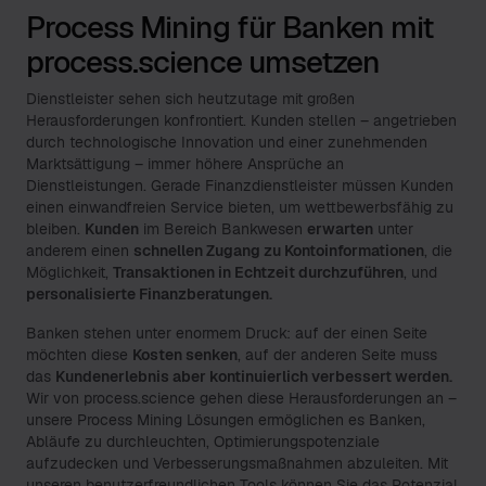
Process Mining für Banken mit
process.science umsetzen
Dienstleister sehen sich heutzutage mit großen
Herausforderungen konfrontiert. Kunden stellen – angetrieben
durch technologische Innovation und einer zunehmenden
Marktsättigung – immer höhere Ansprüche an
Dienstleistungen. Gerade Finanzdienstleister müssen Kunden
einen einwandfreien Service bieten, um wettbewerbsfähig zu
bleiben.
Kunden
im Bereich Bankwesen
erwarten
unter
anderem einen
schnellen Zugang zu Kontoinformationen
, die
Möglichkeit,
Transaktionen in Echtzeit durchzuführen
, und
personalisierte Finanzberatungen.
Banken stehen unter enormem Druck: auf der einen Seite
möchten diese
Kosten senken
, auf der anderen Seite muss
das
Kundenerlebnis aber kontinuierlich verbessert werden.
Wir von process.science gehen diese Herausforderungen an –
unsere Process Mining Lösungen ermöglichen es Banken,
Abläufe zu durchleuchten, Optimierungspotenziale
aufzudecken und Verbesserungsmaßnahmen abzuleiten. Mit
unseren benutzerfreundlichen Tools können Sie das Potenzial