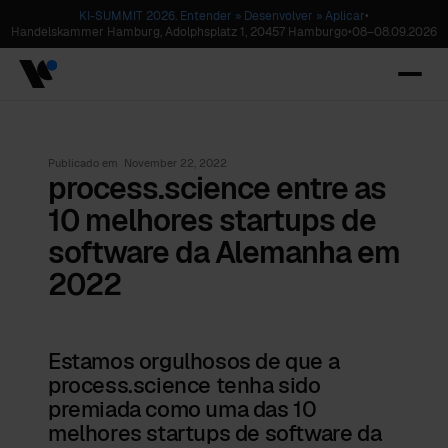
KI-SUMMIT 2026. Entender » Desenvolver » Aplicar
•
Handelskammer Hamburg, Adolphsplatz 1, 20457 Hamburgo
•
08
–
08.09.2026
Publicado em
November 22, 2022
process.science entre as
10 melhores startups de
software da Alemanha em
2022
Estamos orgulhosos de que a
process.science tenha sido
premiada como uma das 10
melhores startups de software da