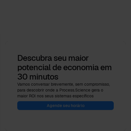
A Process.Science apoia os Dias da Indústria do
ICPM de 2026. Vamos moldar o futuro juntos!
Feb 16, 2026
by
Babette Schroth
Descubra seu maior
potencial de economia
em
30 minutos
Vamos conversar brevemente, sem compromisso,
para descobrir onde a Process.Science gera o
maior ROI nos seus sistemas específicos
Agende seu horário