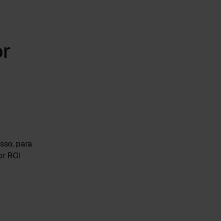
or
so, para
or ROI