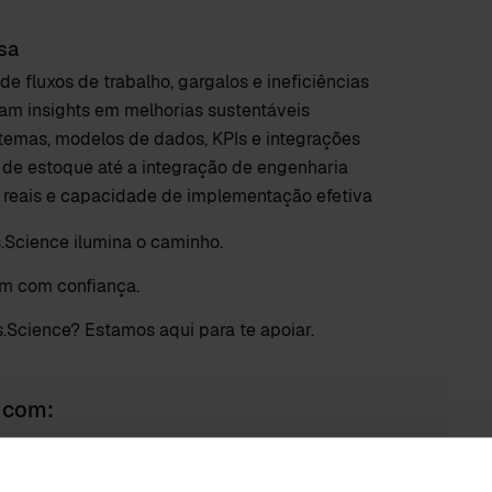
sa
de fluxos de trabalho, gargalos e ineficiências
am insights em melhorias sustentáveis
temas, modelos de dados, KPIs e integrações
 de estoque até a integração de engenharia
 reais e capacidade de implementação efetiva
ss.Science ilumina o caminho.
em com confiança.
.Science? Estamos aqui para te apoiar.
 com: