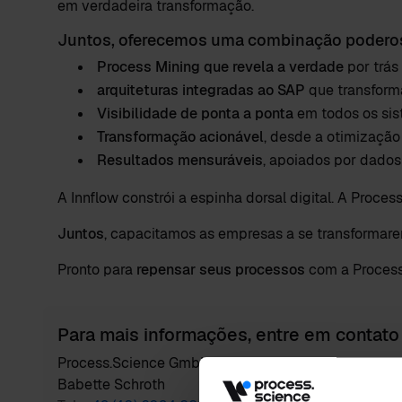
em verdadeira transformação.
Juntos, oferecemos uma combinação podero
Process Mining que revela a verdade
por trás 
arquiteturas integradas ao SAP
que transform
Visibilidade de ponta a ponta
em todos os sis
Transformação acionável
, desde a otimização
Resultados mensuráveis
, apoiados por dados
A Innflow constrói a espinha dorsal digital. A Proce
Juntos
, capacitamos as empresas a se transformar
Pronto para
repensar seus processos
com a Process
Para mais informações, entre em contato
Process.Science GmbH & Co. KG
Babette Schroth