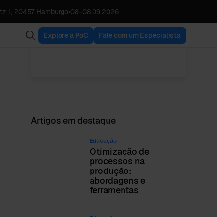
tz 1, 20457 Hamburgo
•
08
–
08.09.2026
Babette Schroth
VER TODAS AS
Director Operations
PUBLICAÇÕES
Explore a PoC
Fale com um Especialista
Artigos em destaque
Educação
Otimização de
processos na
produção:
abordagens e
ferramentas