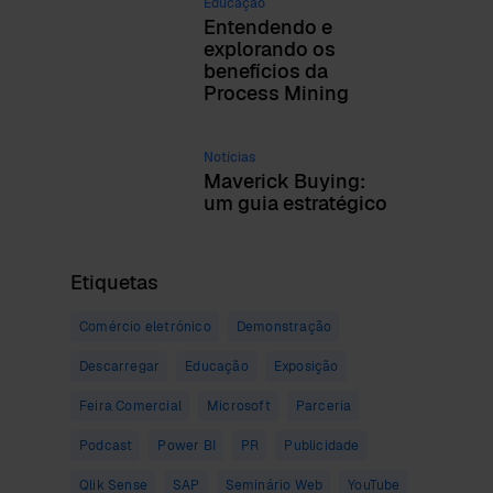
Educação
Entendendo e
explorando os
benefícios da
Process Mining
Notícias
Maverick Buying:
um guia estratégico
Etiquetas
Comércio eletrónico
Demonstração
Descarregar
Educação
Exposição
Feira Comercial
Microsoft
Parceria
Podcast
Power BI
PR
Publicidade
Qlik Sense
SAP
Seminário Web
YouTube