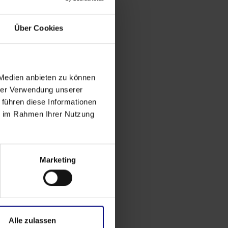
Über Cookies
 Medien anbieten zu können
hrer Verwendung unserer
 führen diese Informationen
ie im Rahmen Ihrer Nutzung
Marketing
Alle zulassen
Eventos