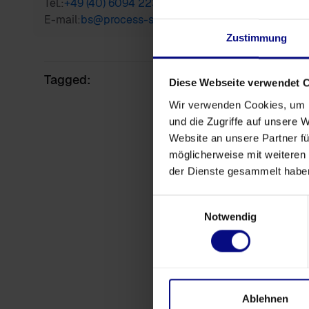
Tel.:
+49 (40) 6094 2235 0
E-mail:
bs@process-science.com
Zustimmung
Tagged:
Diese Webseite verwendet 
Wir verwenden Cookies, um I
und die Zugriffe auf unsere 
Website an unsere Partner fü
möglicherweise mit weiteren
der Dienste gesammelt habe
Einwilligungsauswahl
Notwendig
Ablehnen
Eventos