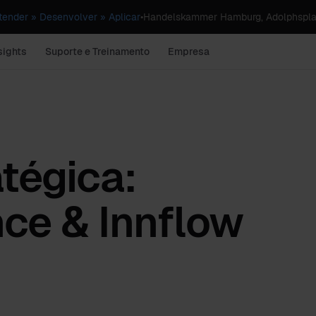
ender » Desenvolver » Aplicar
•
Handelskammer Hamburg, Adolphspla
sights
Suporte e Treinamento
Empresa
atégica:
ce & Innflow