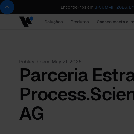
Encontre-nos em
KI-SUMMIT 2026. Ent
Soluções
Produtos
Conhecimento e In
Publicado em
May 21, 2026
Parceria Estr
Process.Scien
AG