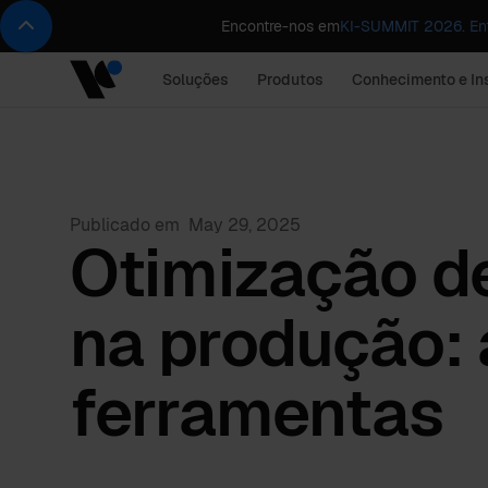
Encontre-nos em
KI-SUMMIT 2026. Ent
Soluções
Produtos
Conhecimento e In
Publicado em
May 29, 2025
Otimização d
na produção:
ferramentas