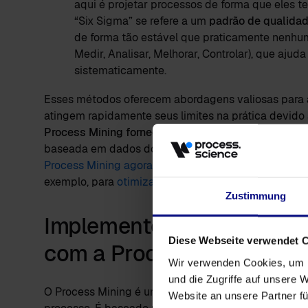
aqui é projetar processos de forma que eles t
“Six Sigma” se refere a um
padrão de qualidad
de forma tão estável que praticamente nenhum 
Medir, Analisar, Melhorar, Controlar), que ajud
sistematicamente.
Esses métodos oferecem abordagens valiosas para 
atingem rapidamente seus limites na prática devid
Process Mining fornece uma solução aqui.
— esse m
baseada em dados dos processos e apóia a impleme
Process Mining agora é usada na produção
em muito
exemplo, para
otimização de processos no setor de 
Zustimmung
Implemente a otimização 
Diese Webseite verwendet 
com a Process Mining
Wir verwenden Cookies, um I
und die Zugriffe auf unsere 
O Process Mining é um método de análise baseado em
Website an unsere Partner fü