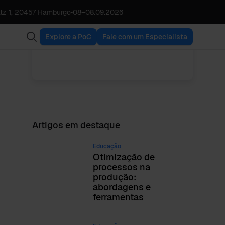
André Seidl
tz 1, 20457 Hamburgo
•
08
–
08.09.2026
VER TODAS AS
Customer Success
PUBLICAÇÕES
Manager
Explore a PoC
Fale com um Especialista
Artigos em destaque
Educação
Otimização de
processos na
produção:
abordagens e
ferramentas