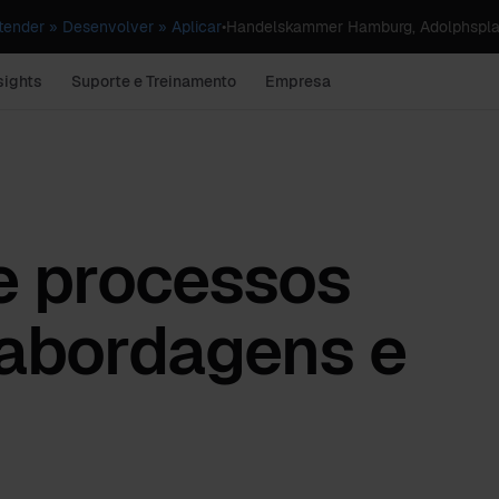
ender » Desenvolver » Aplicar
•
Handelskammer Hamburg, Adolphspla
sights
Suporte e Treinamento
Empresa
e processos
 abordagens e