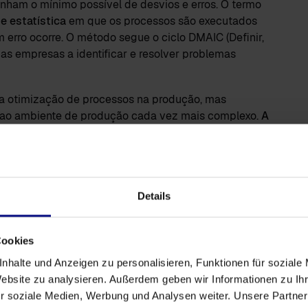
enham o mínimo possível de desvios e erros. O termo
e estatística
em que os processos são executados
erro ocorre. O método segue o ciclo DMAIC (Definir,
a as empresas a identificar e resolver problemas
a otimização de processos na produção, mas
o ao ambiente de produção cada vez mais complexo.
A
étodo inovador permite uma visão objetiva e
ntação e a eficácia dos métodos apresentados.
A
s lugares, mas a tecnologia também é usada, por
energia
.
Details
do processo na produção
Cookies
nhalte und Anzeigen zu personalisieren, Funktionen für soziale
Website zu analysieren. Außerdem geben wir Informationen zu I
 dados que torna visíveis os fluxos reais do
r soziale Medien, Werbung und Analysen weiter. Unsere Partner