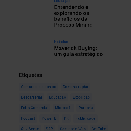
Educação
Entendendo e
explorando os
benefícios da
Process Mining
Notícias
Maverick Buying:
um guia estratégico
Etiquetas
Comércio eletrónico
Demonstração
Descarregar
Educação
Exposição
Feira Comercial
Microsoft
Parceria
Podcast
Power BI
PR
Publicidade
Qlik Sense
SAP
Seminário Web
YouTube