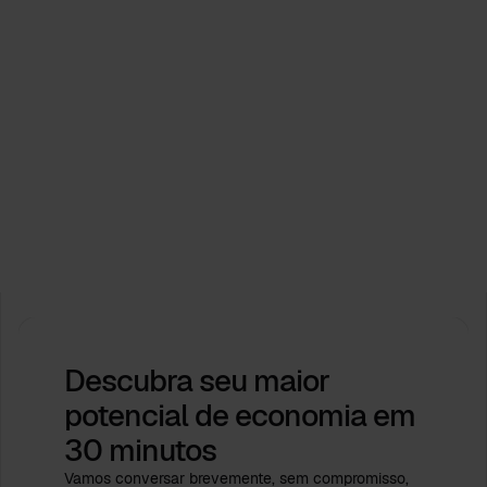
Eventos
A Process.Science apoia os Dias da Indústria do
ICPM de 2026. Vamos moldar o futuro juntos!
Feb 16, 2026
by
Babette Schroth
Descubra seu maior
potencial de economia
em
30 minutos
Vamos conversar brevemente, sem compromisso,