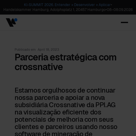
KI-SUMMIT 2026. Entender » Desenvolver » Aplicar
•
Handelskammer Hamburg, Adolphsplatz 1, 20457 Hamburgo
•
08
–
08.09.2026
Publicado em
April 18, 2023
Parceria estratégica com
crossnative
Estamos orgulhosos de continuar
nossa parceria e apoiar a nova
subsidiária Crossnative da PPI.AG
na visualização eficiente dos
potenciais de melhoria com seus
clientes e parceiros usando nosso
software de mineração de