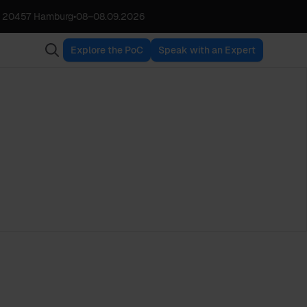
, 20457 Hamburg
•
08
–
08.09.2026
Explore the PoC
Speak with an Expert