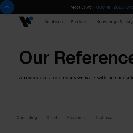
Meet us at
KI-SUMMIT 2026. Und
Solutions
Products
Knowledge & Insig
Our Referenc
An overview of references we work with, use our solu
Consulting
Client
Academic
Technical