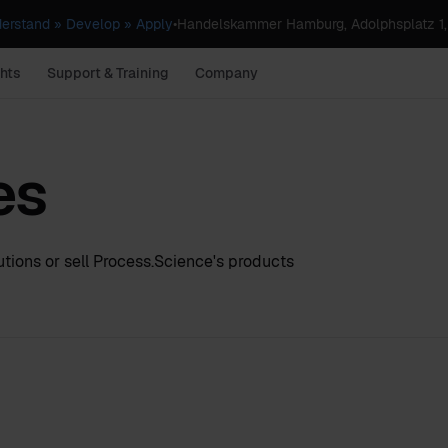
erstand » Develop » Apply
•
Handelskammer Hamburg, Adolphsplatz 1
hts
Support & Training
Company
es
tions or sell Process.Science's products