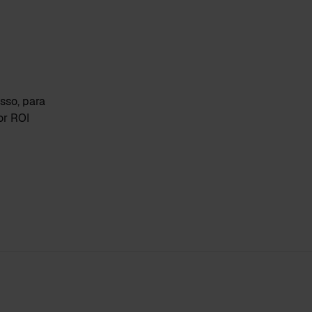
so, para
or ROI