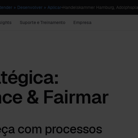
ender » Desenvolver » Aplicar
•
Handelskammer Hamburg, Adolphspla
sights
Suporte e Treinamento
Empresa
tégica:
ce & Fairmar
eça com processos