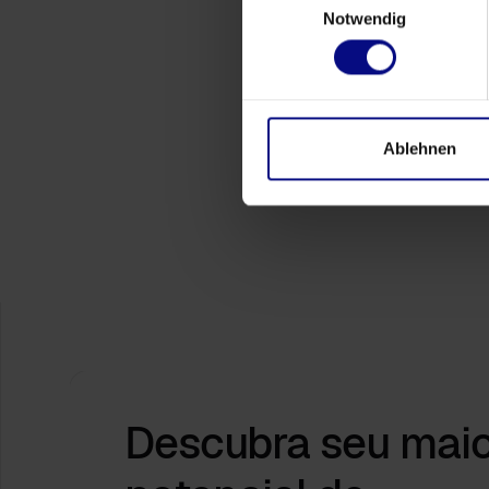
Notwendig
Eventos
Process.Science na Hannover Messe
2026: transformando a complexidade
Ablehnen
industrial em uma visão acionável
Apr 9, 2026
by
Babette Schroth
Descubra seu mai