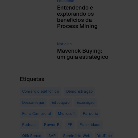
Educação
Entendendo e
explorando os
benefícios da
Process Mining
Notícias
Maverick Buying:
um guia estratégico
Etiquetas
Comércio eletrónico
Demonstração
Descarregar
Educação
Exposição
Feira Comercial
Microsoft
Parceria
Podcast
Power BI
PR
Publicidade
Qlik Sense
SAP
Seminário Web
YouTube