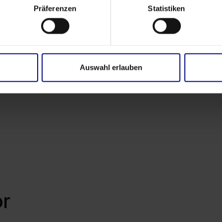
Präferenzen
Statistiken
Eventos
Transparência do processo. Impacto real.
Auswahl erlauben
Mar 16, 2026
by
Babette Schroth
or