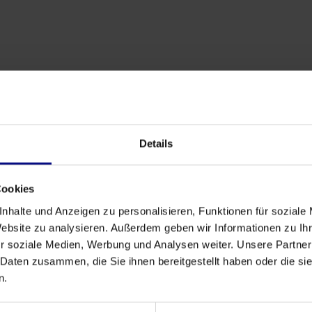
Details
Cookies
Parceiro
nhalte und Anzeigen zu personalisieren, Funktionen für soziale
Parceria Estratégica: Process.Science &
Website zu analysieren. Außerdem geben wir Informationen zu I
Innflow AG
r soziale Medien, Werbung und Analysen weiter. Unsere Partner
 Daten zusammen, die Sie ihnen bereitgestellt haben oder die s
May 21, 2026
by
Babette Schroth
n.