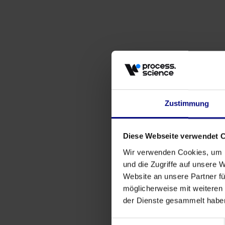
Zustimmung
Diese Webseite verwendet 
Eventos
Wir verwenden Cookies, um I
Por que as Compras Precisam de Mais do
und die Zugriffe auf unsere 
que Dashboards
Website an unsere Partner fü
möglicherweise mit weiteren
May 27, 2026
by
Babette Schroth
der Dienste gesammelt habe
Einwilligungsauswahl