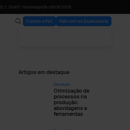
tz 1, 20457 Hamburgo
•
08
–
08.09.2026
Babette Schroth
VER TODAS AS
Director Operations
PUBLICAÇÕES
Explore a PoC
Fale com um Especialista
Artigos em destaque
Educação
Otimização de
processos na
produção:
abordagens e
ferramentas