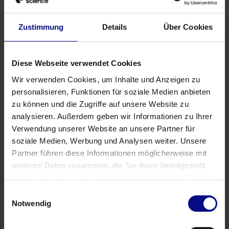
Zustimmung
Details
Über Cookies
Diese Webseite verwendet Cookies
Wir verwenden Cookies, um Inhalte und Anzeigen zu
personalisieren, Funktionen für soziale Medien anbieten
zu können und die Zugriffe auf unsere Website zu
analysieren. Außerdem geben wir Informationen zu Ihrer
Verwendung unserer Website an unsere Partner für
soziale Medien, Werbung und Analysen weiter. Unsere
Partner führen diese Informationen möglicherweise mit
weiteren Daten zusammen, die Sie ihnen bereitgestellt
haben oder die sie im Rahmen Ihrer Nutzung der Dienste
gesammelt haben.
Produttività
Einwilligungsauswahl
Identifica dinamicamente i mutevoli colli di bottiglia.
Notwendig
Costo della scarsa qualità
Isolate i costosi cicli di rilavorazione e le relative cause in tempo