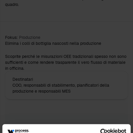
quadro.
Fokus:
Produzione
Elimina i colli di bottiglia nascosti nella produzione
Scoprite perché le misurazioni OEE tradizionali spesso non sono
sufficienti e come rendere trasparente il vero flusso di materiale
in officina.
Destinatari
COO, responsabili di stabilimento, pianificatori della
produzione e responsabili MES