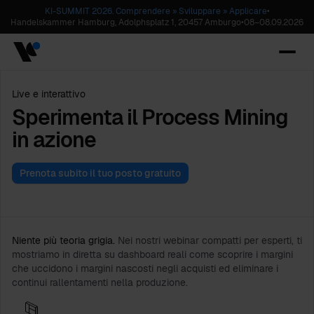
KI-SUMMIT 2026. Comprendere » Sviluppare » Applicare
•
Handelskammer Hamburg, Adolphsplatz 1, 20457 Amburgo
•
08
–
08.09.2026
Live e interattivo
Sperimenta il Process Mining
in azione
Prenota subito il tuo posto gratuito
Niente più teoria grigia.
Nei nostri webinar compatti per esperti, ti
mostriamo in diretta su dashboard reali come scoprire i margini
che uccidono i margini nascosti negli acquisti ed eliminare i
continui rallentamenti nella produzione.