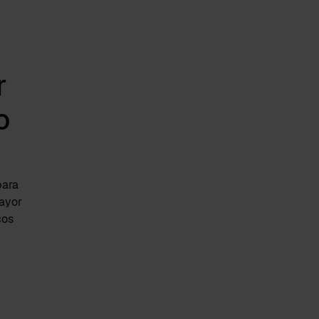
r
o
para
ayor
cos