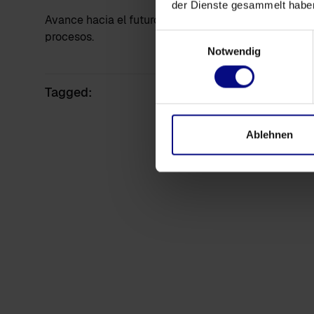
der Dienste gesammelt habe
Avance hacia el futuro con process.science, donde s
procesos.
Einwilligungsauswahl
Notwendig
Tagged:
Ablehnen