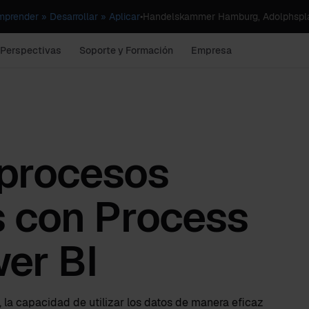
render » Desarrollar » Aplicar
•
Handelskammer Hamburg, Adolphspla
 Perspectivas
Soporte y Formación
Empresa
 procesos
s con Process
er BI
 la capacidad de utilizar los datos de manera eficaz