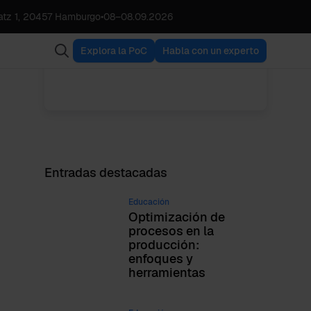
tz 1, 20457 Hamburgo
•
08
–
08.09.2026
Lucas M. Schroth
VER TODAS LAS
CEO & Founder
ENTRADAS
Explora la PoC
Habla con un experto
Entradas destacadas
Educación
Optimización de
procesos en la
producción:
enfoques y
herramientas