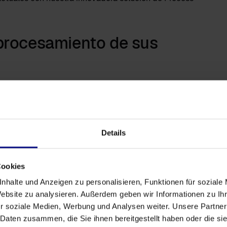
 procesamiento de sus
 sus sistemas mientras obtiene información más
sea, nuestra solución se puede integrar de forma
Details
paso? Organice su consulta inicial
ión sobre los beneficios de nuestra solución de
Cookies
empresariales.
nhalte und Anzeigen zu personalisieren, Funktionen für soziale
licencia de prueba
Website zu analysieren. Außerdem geben wir Informationen zu I
r soziale Medien, Werbung und Analysen weiter. Unsere Partner
bra cómo process.science puede transformar sus
 Daten zusammen, die Sie ihnen bereitgestellt haben oder die s