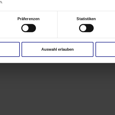
n.
us datos comienzan a contar la historia de sus
Präferenzen
Statistiken
Power BI
PR
YouTube
Auswahl erlauben